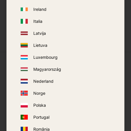
Ireland
KØB
KØB
Gem som favorit
Gem so
Italia
Latvija
Lietuva
Luxembourg
Hvad vores kunder siger
Magyarország
Nederland
Norge
Polska
Portugal
România