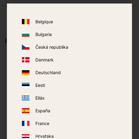
Belgique
Bulgaria
Passer godt sammen med
Česká republika
Danmark
Deutschland
Eesti
Ellás
España
Mosquito Magnet R-
Rapid Action Universal
France
Oktenol 3-pak
R-Oktenol og
Rensepatroner 3-pak
Hrvatska