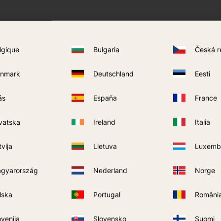
lgique
Bulgaria
Česká r
nmark
Deutschland
Eesti
ás
España
France
vatska
Ireland
Italia
tvija
Lietuva
Luxemb
gyarország
Nederland
Norge
lska
Portugal
Români
søvn
ovenija
Slovensko
Suomi