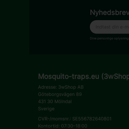
Nyhedsbre
Dine personlige oplysnin
Mosquito-traps.eu (3wSho
Adresse:
3wShop AB
Göteborgsvägen 89
431 30 Mölndal
Sverige
CVR-/momsnr.: SE556782640801
Kontortid: 07:30–18:00