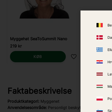
Be
Da
Myggehat SeaToSummit Nano
219
kr
Ell
KØB
Gem som favorit
Hr
La
Ma
Faktabeskrivelse
Po
Produktkategori:
Myggenet
Anvendelsesområde:
Personligt beskyttelse / hvile og 
Sl