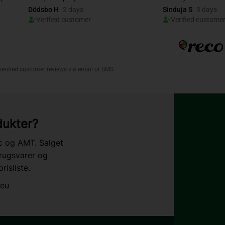
dukter?
ac og AMT. Salget
rugsvarer og
risliste.
.eu