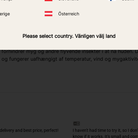
kter
erige
Österreich
er sig
Please select country. Vänligen välj land
g svirrefluer)
orhindrer myg og andre flyvende insekter i at nå huden. Da
l og fungerer uafhængigt af temperatur, vind og mygaktivit