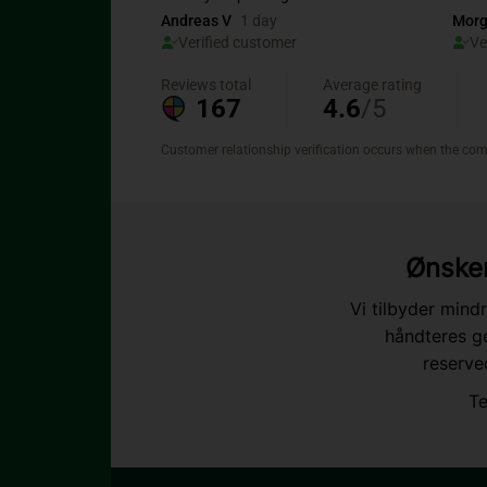
Ønsker
Vi tilbyder mind
håndteres g
reserved
Te