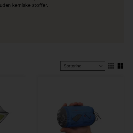
uden kemiske stoffer.
Vælg
Vælg sorteringsmetode