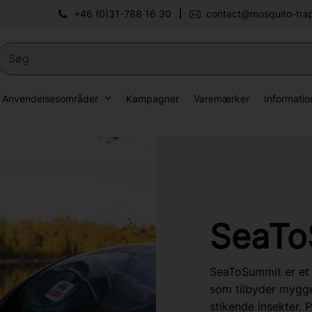
+46 (0)31-788 16 30
contact@mosquito-tra
Anvendelsesområder
Kampagner
Varemærker
Informatio
SeaTo
SeaToSummit er et m
som tilbyder mygge
stikende insekter.