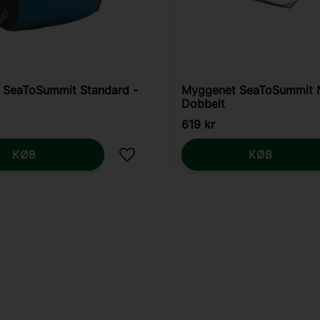
 SeaToSummit Standard -
Myggenet SeaToSummit 
Dobbelt
619
kr
KØB
KØB
Gem som favorit