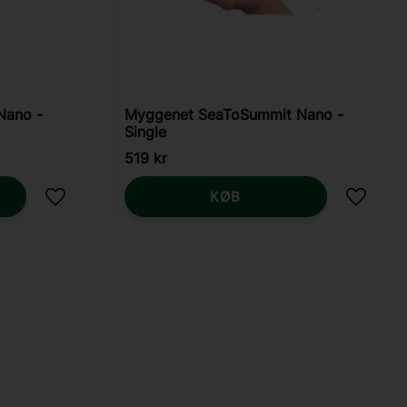
Nano -
Myggenet SeaToSummit Nano -
Single
519
kr
KØB
Gem som favorit
Gem so