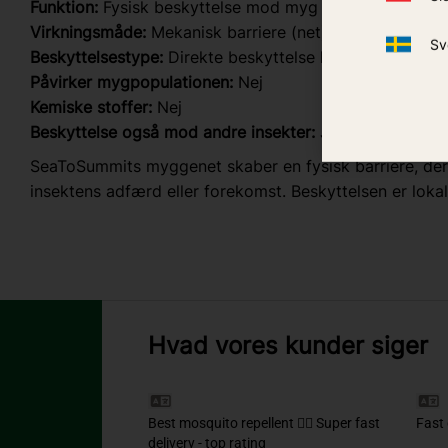
Funktion:
Fysisk beskyttelse mod myg og flyvende inse
Virkningsmåde:
Mekanisk barriere (net)
Sv
Beskyttelsestype:
Direkte beskyttelse hvor man ophold
Påvirker mygpopulationen:
Nej
Kemiske stoffer:
Nej
Beskyttelse også mod andre insekter:
Ja (f.eks. knott o
SeaToSummits myggenet skaber en fysisk barriere, der f
insektens adfærd eller forekomst. Beskyttelsen er loka
Hvad vores kunder siger