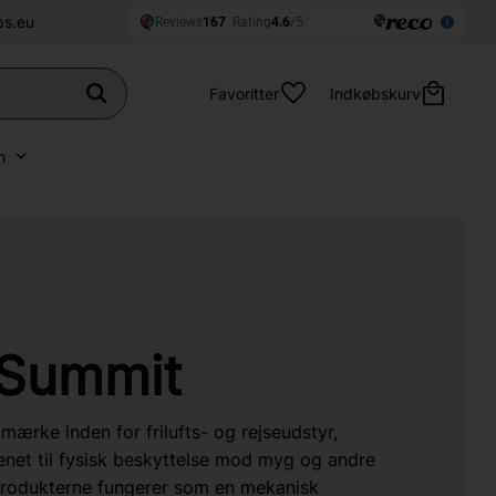
ps.eu
Favoritter
Indkøbskurv
n
Summit
ærke inden for frilufts- og rejseudstyr,
net til fysisk beskyttelse mod myg og andre
 Produkterne fungerer som en mekanisk