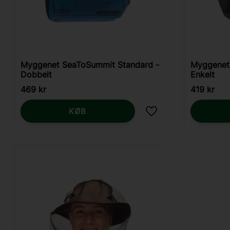
Myggenet SeaToSummit Standard -
Myggenet
Dobbelt
Enkelt
469
kr
419
kr
KØB
Gem som favorit