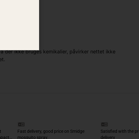
 der ikke bruges kemikalier, påvirker nettet ikke
et.