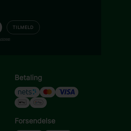
TILMELD
sninger
.
Betaling
Forsendelse