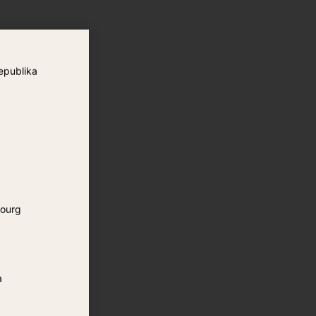
epublika
ourg
a