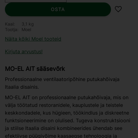
OSTA
Lisa lem
Kaal
3,1 kg
Tootja
Moel
Näita kõiki Moel tooteid
Kirjuta arvustus!
MO-EL AIT sääsevõrk
Professionaalne ventilaatoripõhine putukahõivaja
Itaalia disainis.
MO-EL AIT on professionaalne putukahõivaja, mis on
välja töötatud restoranidele, kauplustele ja teistele
keskkondadele, kus hügieen, töökindlus ja diskreetne
funktsioneerimine on olulised. Tugeva konstruktsiooni
ja stiilse Itaalia disaini kombineerides ühendab see
efektiivse püügivõime kaasaegse tehnoloogia ja