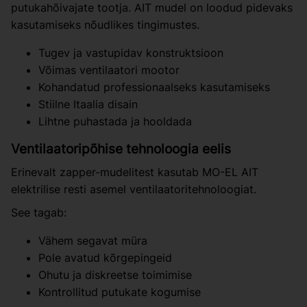
putukahõivajate tootja. AIT mudel on loodud pidevaks
kasutamiseks nõudlikes tingimustes.
Tugev ja vastupidav konstruktsioon
Võimas ventilaatori mootor
Kohandatud professionaalseks kasutamiseks
Stiilne Itaalia disain
Lihtne puhastada ja hooldada
Ventilaatoripõhise tehnoloogia eelis
Erinevalt zapper-mudelitest kasutab MO-EL AIT
elektrilise resti asemel ventilaatoritehnoloogiat.
See tagab:
Vähem segavat müra
Pole avatud kõrgepingeid
Ohutu ja diskreetse toimimise
Kontrollitud putukate kogumise