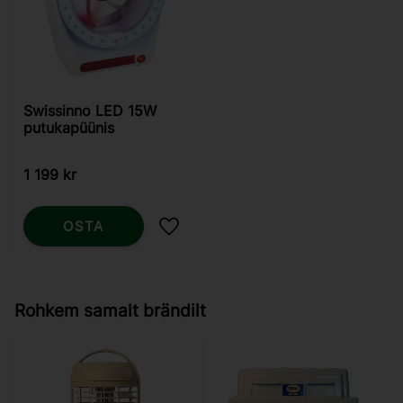
Swissinno LED 15W
putukapüünis
1 199
kr
OSTA
Lisa lemmikutesse
Rohkem samalt brändilt