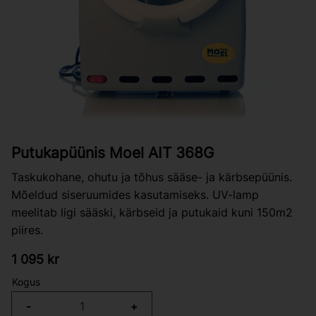
Putukapüünis Moel AIT 368G
Taskukohane, ohutu ja tõhus sääse- ja kärbsepüünis.
Mõeldud siseruumides kasutamiseks. UV-lamp
meelitab ligi sääski, kärbseid ja putukaid kuni 150m2
piires.
1 095
kr
Kogus
-
+