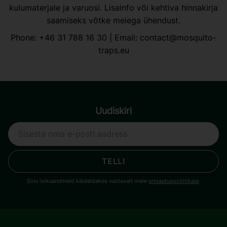
kulumaterjale ja varuosi. Lisainfo või kehtiva hinnakirja
saamiseks võtke meiega ühendust.
Phone:
+46 31 788 16 30
| Email:
contact@mosquito-
traps.eu
Uudiskiri
TELLI
Sinu isikuandmeid käideldakse vastavalt meie
privaatuspoliitikale
.