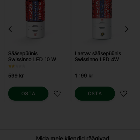
Sääsepüünis
Laetav sääsepüünis
Swissinno LED 10 W
Swissinno LED 4W
599
kr
1 199
kr
OSTA
OSTA
Lisa lemmikutesse
Lisa l
Mida meie kliendid räägivad