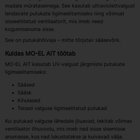
madala müratasemega. See kasutab ultraviolettvalgust
lendavate putukate ligimeelitamiseks ning võimsat
sisseehitatud ventilaatorit, mis imeb need
kogumisanuma sisse.
See on putukahõivaja – mitte tõrjutav sääsevõrk.
Kuidas MO-EL AIT töötab
MO-EL AIT kasutab UV-valgust järgmiste putukate
ligimeelitamiseks:
Sääsed
Sääsk
Kihulased
Teised valguse ligimeelitatud putukad
Kui putukad valguse lähedale jõuavad, tekitab võimas
ventilaator õhuvoolu, mis imeb nad sisse sisemisse
anumasse, kus nad lukustatakse ja kuivavad välja.