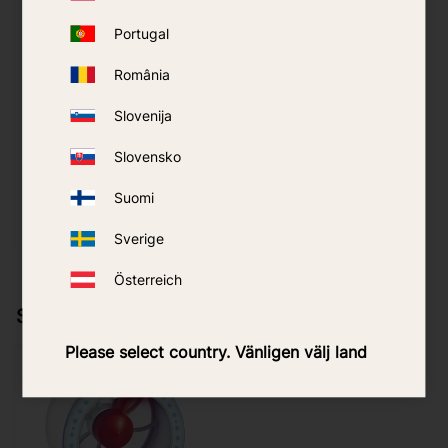
Portugal
România
Lamp Moel AIT
sääsepüünis
Slovenija
Slovensko
299
kr
Suomi
OSTA
Lisa lemmikutesse
Sverige
Österreich
Sarnased tooted
Please select country. Vänligen välj land