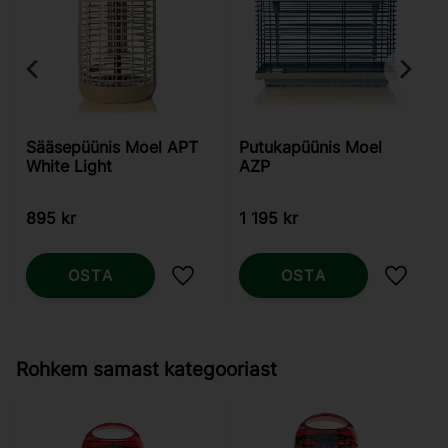
Sääsepüünis Moel APT
Putukapüünis Moel
White Light
AZP
895
kr
1 195
kr
OSTA
OSTA
Lisa lemmikutesse
Lisa l
Rohkem samast kategooriast