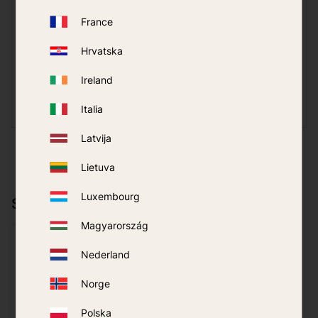
Sina
France
Hindamiseks klõpsa tärnil
Hrvatska
Ireland
Italia
Latvija
Lietuva
Luxembourg
Sobib hästi koos
Magyarország
Nederland
Norge
Polska