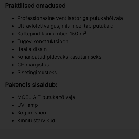
Praktilised omadused
Professionaalne ventilaatoriga putukahõivaja
Ultraviolettvalgus, mis meelitab putukaid
Kattepind kuni umbes 150 m²
Tugev konstruktsioon
Itaalia disain
Kohandatud pidevaks kasutamiseks
CE märgistus
Sisetingimusteks
Pakendis sisaldub:
MOEL AIT putukahõivaja
UV-lamp
Kogumisnõu
Kinnitustarvikud