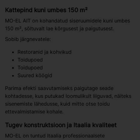
Kattepind kuni umbes 150 m²
MO-EL AIT on kohandatud siseruumidele kuni umbes
150 m², sõltuvalt lae kõrgusest ja paigutusest.
Sobib järgnevatele:
Restoranid ja kohvikud
Toidupoed
Toidupoed
Suured köögid
Parima efekti saavutamiseks paigutage seade
kohtadesse, kus putukad loomulikult liiguvad, näiteks
sisenemiste lähedusse, kuid mitte otse toidu
ettevalmistamise kohale.
Tugev konstruktsioon ja Itaalia kvaliteet
MO-EL on tuntud Itaalia professionaalsete