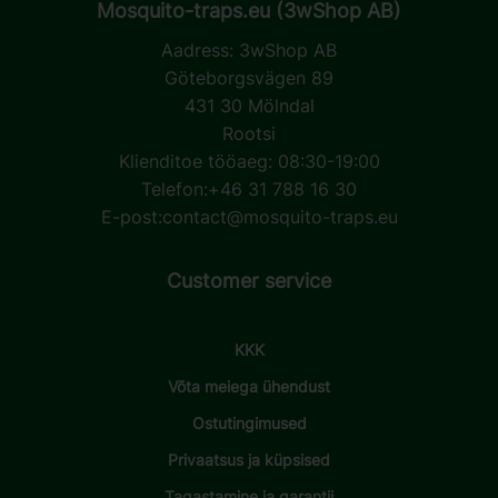
Mosquito-traps.eu (3wShop AB)
Aadress:
3wShop AB
Göteborgsvägen 89
431 30 Mölndal
Rootsi
Klienditoe tööaeg: 08:30-19:00
Telefon:
+46 31 788 16 30
E-post:
contact@mosquito-traps.eu
Customer service
KKK
Võta meiega ühendust
Ostutingimused
Privaatsus ja küpsised
Tagastamine ja garantii