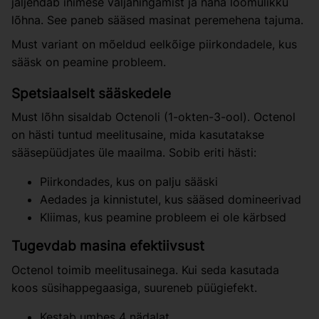
jäljendab inimese väljahingamist ja naha loomulikku
lõhna. See paneb sääsed masinat peremehena tajuma.
Must variant on mõeldud eelkõige piirkondadele, kus
sääsk on peamine probleem.
Spetsiaalselt sääskedele
Must lõhn sisaldab Octenoli (1-okten-3-ool). Octenol
on hästi tuntud meelitusaine, mida kasutatakse
sääsepüüdjates üle maailma. Sobib eriti hästi:
Piirkondades, kus on palju sääski
Aedades ja kinnistutel, kus sääsed domineerivad
Kliimas, kus peamine probleem ei ole kärbsed
Tugevdab masina efektiivsust
Octenol toimib meelitusainega. Kui seda kasutada
koos süsihappegaasiga, suureneb püügiefekt.
Kestab umbes 4 nädalat