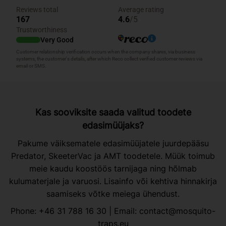
Kas sooviksite saada valitud toodete
edasimüüjaks?
Pakume väiksematele edasimüüjatele juurdepääsu
Predator, SkeeterVac ja AMT toodetele. Müük toimub
meie kaudu koostöös tarnijaga ning hõlmab
kulumaterjale ja varuosi. Lisainfo või kehtiva hinnakirja
saamiseks võtke meiega ühendust.
Phone:
+46 31 788 16 30
| Email:
contact@mosquito-
traps.eu