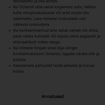
terviseohtu ja olla ärritav.
Kui Octenoli aine satub kogemata suhu, helista
kohe mürgituskeskusse või arsti poole nõu
saamiseks. Lase inimesel lonksutada vett
väikeste lonksudena.
Kui kontsentreeritud aine satub nahale või silma,
pese nahka koheselt või loputa silma aeglaselt ja
ettevaatlikult rohke veega.
Kui inimene hingab sisse liiga kõrget
kontsentratsiooni Octenoli, tagada värske õhk ja
puhata.
Kasutamata patruunid hoida jahedas ja kuivas
kohas.
Arvustused