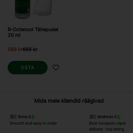
R-Octenool Täitepudel
20 ml
569
kr
669
kr
OSTA
Lisa lemmikutesse
Mida meie kliendid räägivad