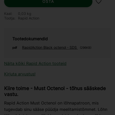
OSTA
Lisa lem
Kaal
0,03 kg
Tootja
Rapid Action
Tootedokumendid
RapidAction Black octenol - SDS
pdf
296KB
Näita kõiki Rapid Action tooteid
Kirjuta arvustus!
Kiire toime - Must Octenol - tõhus sääskede
vastu.
Rapid Action Must Octenol on lõhnapatroon, mis
tugevdab sinu sääse püüdja meelitamistõmmet. Lõhn