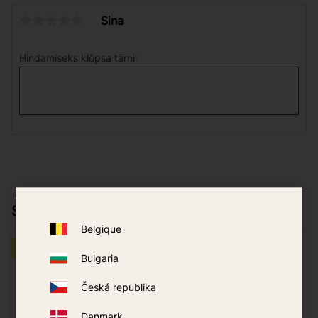
Sina
Hindamiseks klõpsa tärnil
Sobib hästi koos
Belgique
EI OLE MÜÜGIL
Bulgaria
Česká republika
Danmark