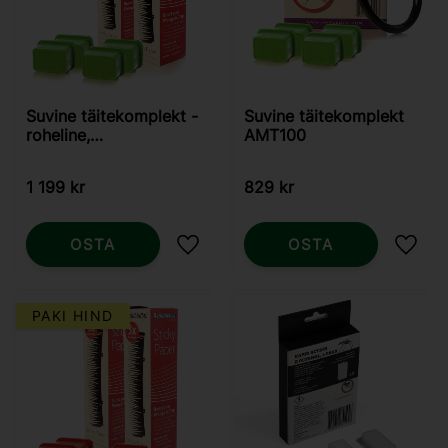
Suvine täitekomplekt -
Suvine täitekomplekt
roheline,
AMT100
Predator/Skeetervac
1 199
kr
829
kr
OSTA
OSTA
Lisa lemmikutesse
Lisa 
PAKI HIND