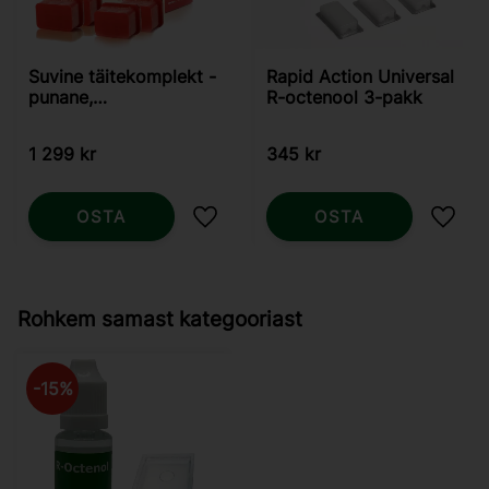
Suvine täitekomplekt -
Rapid Action Universal
punane,
R-octenool 3-pakk
Predator/Skeetervac
1 299
kr
345
kr
OSTA
OSTA
Lisa lemmikutesse
Lisa 
Rohkem samast kategooriast
15
%