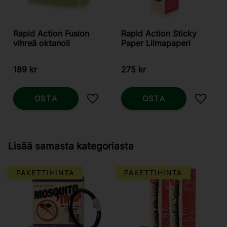
Rapid Action Fusion
Rapid Action Sticky
vihreä oktanoli
Paper Liimapaperi
189
kr
275
kr
OSTA
OSTA
Lisää suosikiksi
Lisää s
Lisää samasta kategoriasta
PAKETTIHINTA
PAKETTIHINTA