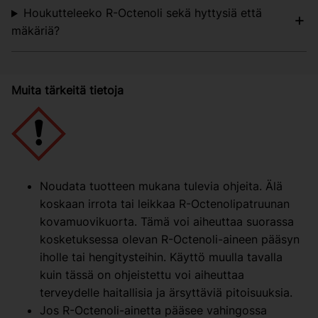
Houkutteleeko R-Octenoli sekä hyttysiä että
mäkäriä?
Muita tärkeitä tietoja
Noudata tuotteen mukana tulevia ohjeita. Älä
koskaan irrota tai leikkaa R-Octenolipatruunan
kovamuovikuorta. Tämä voi aiheuttaa suorassa
kosketuksessa olevan R-Octenoli-aineen pääsyn
iholle tai hengitysteihin. Käyttö muulla tavalla
kuin tässä on ohjeistettu voi aiheuttaa
terveydelle haitallisia ja ärsyttäviä pitoisuuksia.
Jos R-Octenoli-ainetta pääsee vahingossa