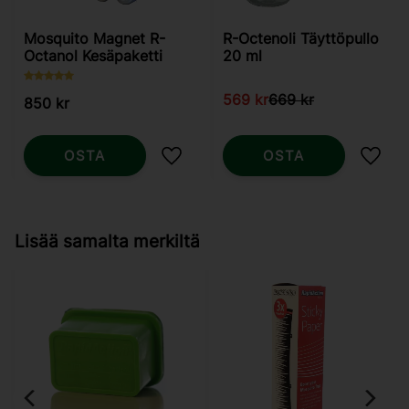
Mosquito Magnet R-
R-Octenoli Täyttöpullo
Octanol Kesäpaketti
20 ml
569
kr
669
kr
850
kr
OSTA
OSTA
Lisää suosikiksi
Lisää
Lisää samalta merkiltä