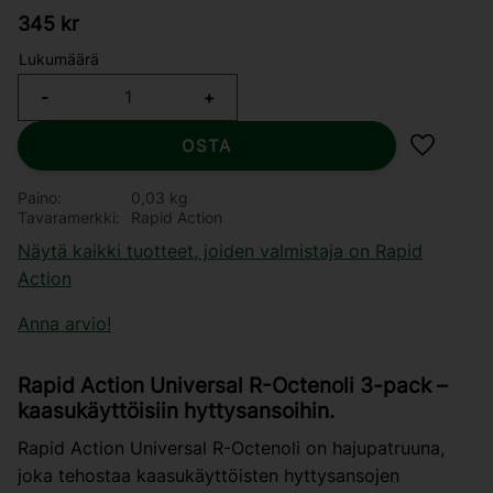
345
kr
Lukumäärä
-
+
OSTA
Lisää su
Paino
0,03 kg
Tavaramerkki
Rapid Action
Näytä kaikki tuotteet, joiden valmistaja on Rapid
Action
Anna arvio!
Rapid Action Universal R-Octenoli 3-pack –
kaasukäyttöisiin hyttysansoihin.
Rapid Action Universal R-Octenoli on hajupatruuna,
joka tehostaa kaasukäyttöisten hyttysansojen