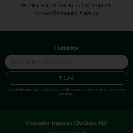
Puhelin:
+46 31 788 16 30
| Sähköposti:
contact@mosquito-traps.eu
Uutiskirje
TILAA
Henkilötietojasi käsitellään
yksityisyydensuojaa koskevien periaatteidemme
mukaisesti.
Mosquito-traps.eu (3wShop AB)