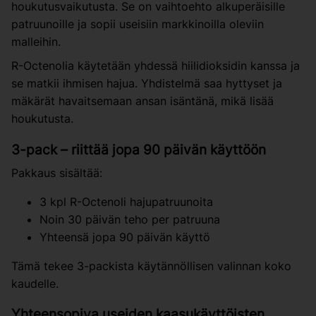
houkutusvaikutusta. Se on vaihtoehto alkuperäisille
patruunoille ja sopii useisiin markkinoilla oleviin
malleihin.
R-Octenolia käytetään yhdessä hiilidioksidin kanssa ja
se matkii ihmisen hajua. Yhdistelmä saa hyttyset ja
mäkärät havaitsemaan ansan isäntänä, mikä lisää
houkutusta.
3-pack – riittää jopa 90 päivän käyttöön
Pakkaus sisältää:
3 kpl R-Octenoli hajupatruunoita
Noin 30 päivän teho per patruuna
Yhteensä jopa 90 päivän käyttö
Tämä tekee 3-packista käytännöllisen valinnan koko
kaudelle.
Yhteensopiva useiden kaasukäyttöisten