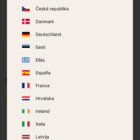
Česká republika
Klikkaa tähteä antaaksesi arvosanan
Danmark
Deutschland
Eesti
Ellás
España
Sopii hyvin yhteen
France
EI SAATAVILLA
EI SAATAVILLA
Hrvatska
Ireland
Italia
Latvija