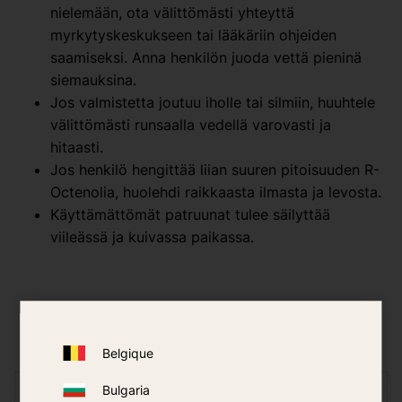
nielemään, ota välittömästi yhteyttä
myrkytyskeskukseen tai lääkäriin ohjeiden
saamiseksi. Anna henkilön juoda vettä pieninä
siemauksina.
Jos valmistetta joutuu iholle tai silmiin, huuhtele
välittömästi runsaalla vedellä varovasti ja
hitaasti.
Jos henkilö hengittää liian suuren pitoisuuden R-
Octenolia, huolehdi raikkaasta ilmasta ja levosta.
Käyttämättömät patruunat tulee säilyttää
viileässä ja kuivassa paikassa.
Tuotearviot
Belgique
Sinä
Bulgaria