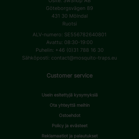
Osite:
3wShop AB
Göteborgsvägen 89
431 30 Mölndal
Ruotsi
ALV-numero: SE556782640801
Avattu: 08:30-19:00
Puhelin: +46 (0)31 788 16 30
Sähköposti:
contact@mosquito-traps.eu
Customer service
Usein esitettyjä kysymyksiä
Ota yhteyttä meihin
Ostoehdot
Policy ja evästeet
Reklamaatiot ja palautukset