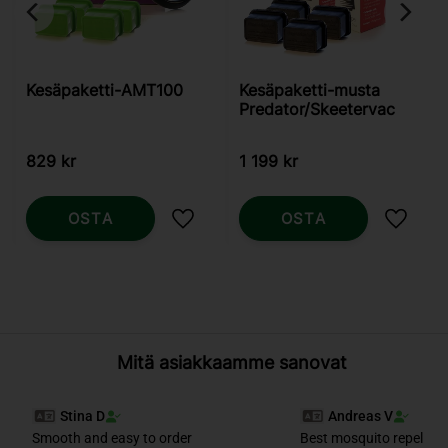
Kesäpaketti-AMT100
Kesäpaketti-musta
Predator/Skeetervac
829
kr
1 199
kr
OSTA
OSTA
Lisää suosikiksi
Lisää s
Mitä asiakkaamme sanovat