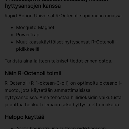
hyttysansojen kanssa
Rapid Action Universal R-Octenoli sopii muun muassa:
Mosquito Magnet
PowerTrap
Muut kaasukäyttöiset hyttysansat R-Octenoli -
pidikkeellä
Tarkista aina laitteen tekniset tiedot ennen ostoa.
Näin R-Octenoli toimii
R-Octenoli (R-1-okteen-3-oli) on optimoitu okteenoli-
muoto, jota käytetään ammattimaisissa
hyttysansoissa. Aine tehostaa hiilidioksidin vaikutusta
ja auttaa houkuttelemaan sekä hyttysiä että mäkäriä.
Helppo käyttää
Aseta hajupatruuna laitteen pidikkeeseen