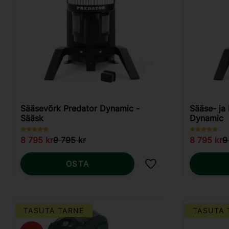
Sääsevõrk Predator Dynamic -
Sääse- ja
Sääsk
Dynamic
8 795
kr
9 795
kr
8 795
kr
9
OSTA
Lisa lemmikutesse
TASUTA TARNE
TASUTA 