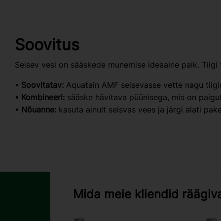
Soovitus
Seisev vesi on sääskede munemise ideaalne paik. Tiigi
Soovitatav:
Aquatain AMF seisevasse vette nagu tiigi
Kombineeri:
sääske hävitava püünisega, mis on paigutat
Nõuanne:
kasuta ainult seisvas vees ja järgi alati pake
Mida meie kliendid räägiv