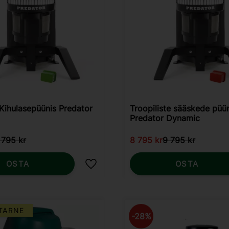
 Kihulasepüünis Predator
Troopiliste sääskede püün
Predator Dynamic
 795
kr
8 795
kr
9 795
kr
OSTA
OSTA
Lisa lemmikutesse
TARNE
28
%