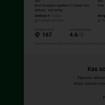
Kas so
Pakume väiksem
Müük toimub meie 
P