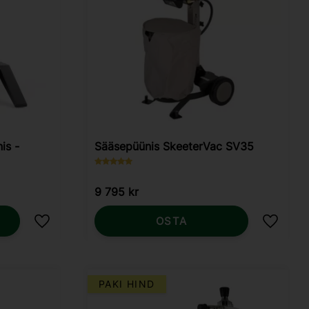
is -
Sääsepüünis SkeeterVac SV35
9 795
kr
OSTA
Lisa lemmikutesse
Lisa le
PAKI HIND