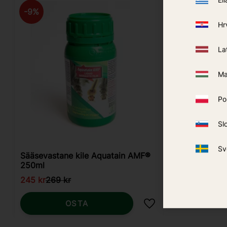
9
%
Hr
La
Ma
Po
Sl
Sv
Sääsevastane kile Aquatain AMF®
250ml
245
kr
269
kr
OSTA
Lisa lemmikutesse