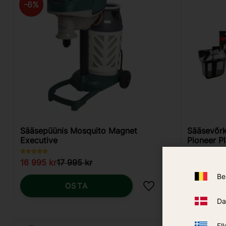
6
%
Sääsepüünis Mosquito Magnet
Sääsevõr
Executive
Pioneer P
16 995
kr
17 995
kr
10 469
kr
Be
OSTA
Lisa lemmikutesse
Da
Ell