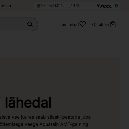
aps.eu
Lemmikud
Ostukorv
i lähedal
eisva vee juures saab sääski peatada juba
öötlemisega veega Aquatain AMF-ga ning