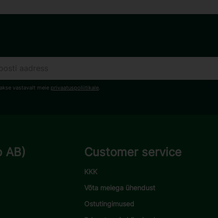
dakse vastavalt meie
privaatuspoliitikale
.
p AB)
Customer service
KKK
Võta meiega ühendust
Ostutingimused