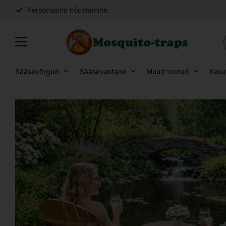
Personaalne nõustamine
Sääsevõrgud
Sääsevastane
Muud tooted
Kasu