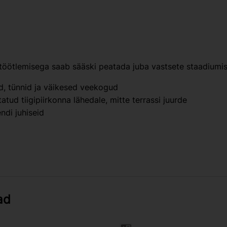
 töötlemisega saab sääski peatada juba vastsete staadiumi
d, tünnid ja väikesed veekogud
ud tiigipiirkonna lähedale, mitte terrassi juurde
ndi juhiseid
ad