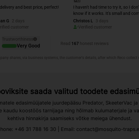
oviksite saada valitud toodete edasim
atele edasimüüjatele juurdepääsu Predator, SkeeterVac ja
kaudu koostöös tarnijaga ning hõlmab kulumaterjale ja var
kehtiva hinnakirja saamiseks võtke meiega ühendust.
hone:
+46 31 788 16 30
| Email:
contact@mosquito-traps.