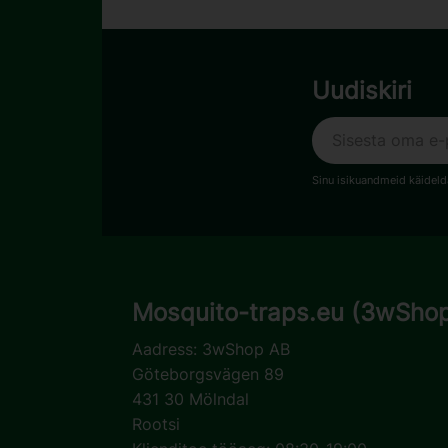
Uudiskiri
Sinu isikuandmeid käidel
Mosquito-traps.eu (3wSho
Aadress:
3wShop AB
Göteborgsvägen 89
431 30 Mölndal
Rootsi