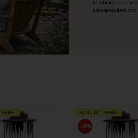
kombineerides seda
sääsepopulatsioon e
TARNE
TASUTA TARNE
10
%