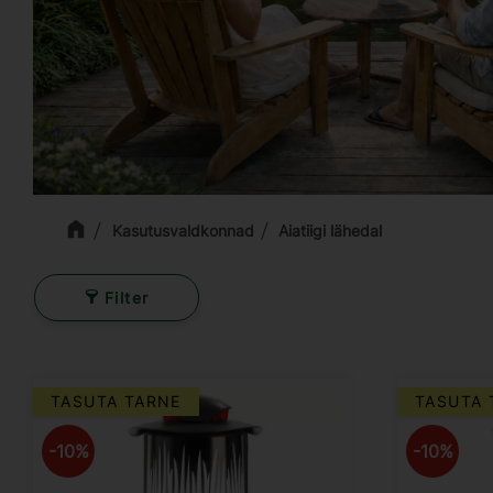
Kasutusvaldkonnad
Aiatiigi lähedal
Filter
TASUTA TARNE
TASUTA 
10
%
10
%