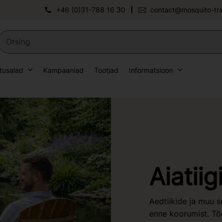
+46 (0)31-788 16 30
contact@mosquito-tr
tusalad
Kampaaniad
Tootjad
Informatsioon
Aiatiig
Aedtiikide ja muu s
enne koorumist. T