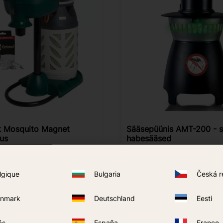
k Mosquito Magnet
Sääsepüünis AMT-200 - s
lus
habesääsed
1 045
kr
1 449
kr
lgique
Bulgaria
Česká r
OSTA
OSTA
Lisa lemmikutesse
nmark
Deutschland
Eesti
ás
España
France