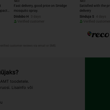
üüjaks?
 AMT toodetele.
uosi. Lisainfo või
eu