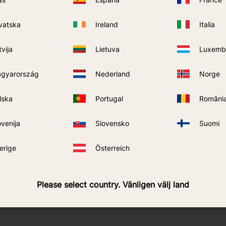
vatska
Ireland
Italia
tvija
Lietuva
Luxemb
gyarország
Nederland
Norge
lska
Portugal
Români
ovenija
Slovensko
Suomi
erige
Österreich
Please select country. Vänligen välj land