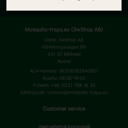
mukaisesti.
Mosquito-traps.eu (3wShop AB)
Osite:
3wShop AB
Göteborgsvägen 89
431 30 Mölndal
Ruotsi
ALV-numero: SE556782640801
Avattu: 08:30-19:00
Puhelin: +46 (0)31 788 16 30
Sähköposti:
contact@mosquito-traps.eu
Customer service
Usein esitettyjä kysymyksiä