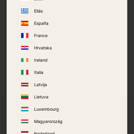
Ellás
Mitä asiakkaamme sanovat
España
France
Hrvatska
Ireland
Italia
Latvija
Lietuva
Luxembourg
Haluaisitko ryhtyä valittujen tuotteiden
Magyarország
jälleenmyyjäksi?
Tarjoamme pienemmille jälleenmyyjille pääsyn
Nederland