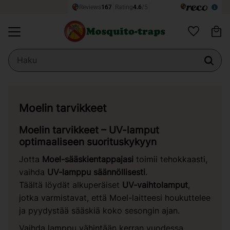
Os
Valikko
Suosikit
Moelin tarvikkeet
Moelin tarvikkeet – UV-lamput
optimaaliseen suorituskykyyn
Jotta
Moel-sääskientappajasi
toimii tehokkaasti,
vaihda
UV-lamppu säännöllisesti
.
Täältä löydät alkuperäiset
UV-vaihtolamput
,
jotka varmistavat, että Moel-laitteesi houkuttelee
ja pyydystää sääskiä koko sesongin ajan.
Vaihda lamppu vähintään kerran vuodessa