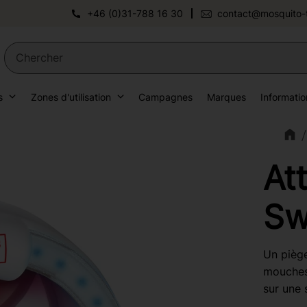
+46 (0)31-788 16 30
contact@mosquito-
s
Zones d'utilisation
Campagnes
Marques
Informatio
At
Sw
Un piège
mouches 
sur une 