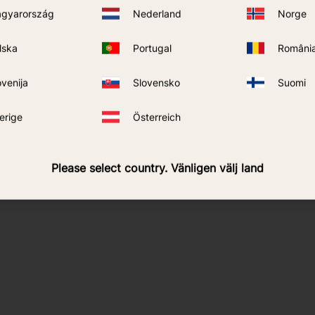
gyarország
Nederland
Norge
lska
Portugal
Români
ovenija
Slovensko
Suomi
erige
Österreich
ctes
Please select country. Vänligen välj land
 mouches