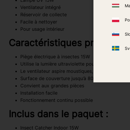
Lampe UV 15W
Ma
Ventilateur intégré
Réservoir de collecte
Po
Facile à nettoyer
Pour usage intérieur
Sl
Caractéristiques pratiques
Sv
Piège électrique à insectes 15W
Utilise la lumière ultraviolette pour attirer les inse
Le ventilateur aspire moustiques, moucherons et
Surface de couverture jusqu’à 80 m²
Convient aux grandes pièces
Installation facile
Fonctionnement continu possible
Inclus dans le paquet :
Insect Catcher Indoor 15W