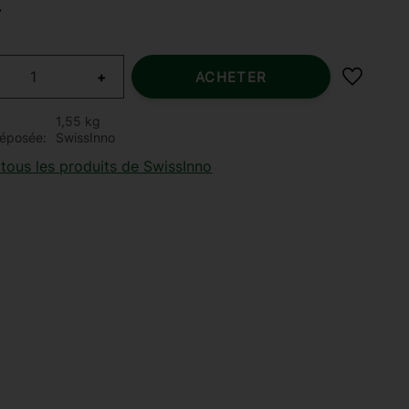
r
+
ACHETER
Ajouter 
1,55 kg
éposée
SwissInno
tous les produits de SwissInno