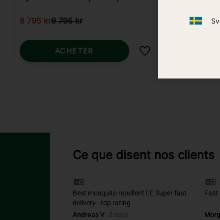
8 795
kr
9 795
kr
Sv
149
kr
ACHETER
Ajouter aux favoris
Ce que disent nos clients