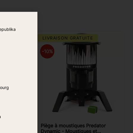
epublika
LIVRAISON GRATUITE
10
%
ourg
a
ator
Piège à moustiques Predator
Dynamic - Moustiques et