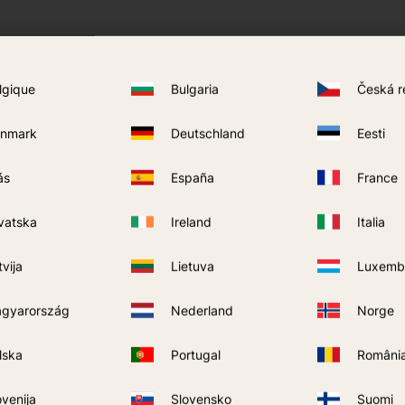
lgique
Bulgaria
Česká r
LIVRAISON GRATUITE
nmark
Deutschland
Eesti
10
%
ás
España
France
vatska
Ireland
Italia
tvija
Lietuva
Luxemb
gyarország
Nederland
Norge
lska
Portugal
Români
 - Predator\/Skeetervac
Piège à moustiques Pred
Dynamic - Moustiques
ovenija
Slovensko
Suomi