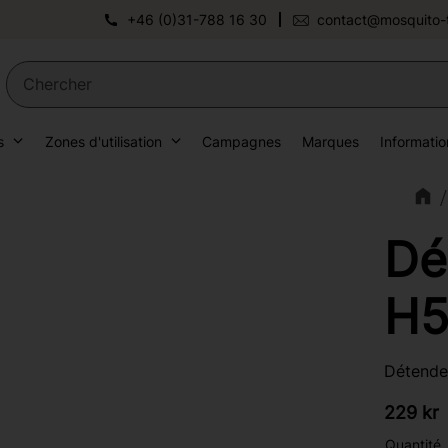
+46 (0)31-788 16 30
contact@mosquito-
s
Zones d'utilisation
Campagnes
Marques
Informatio
Dé
H5
Détende
229
kr
Quantité