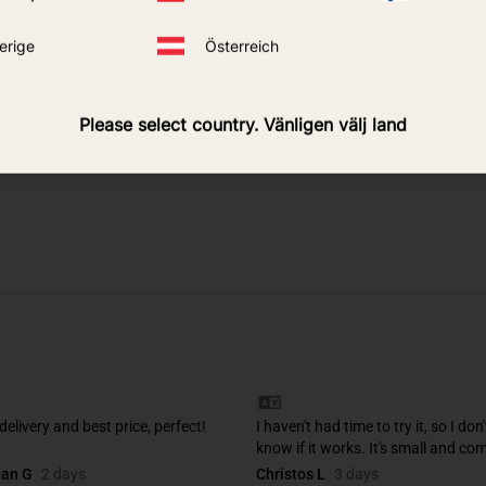
8 795
kr
9 795
kr
erige
Österreich
ACHETER
ACHETER
Please select country. Vänligen välj land
Ajouter aux favoris