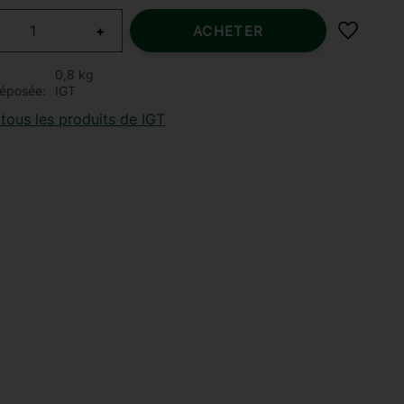
+
ACHETER
Ajouter 
0,8 kg
éposée
IGT
tous les produits de IGT