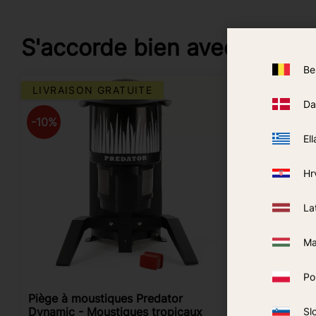
S'accorde bien avec
Be
LIVRAISON GRATUITE
Da
10
%
Ell
Hr
La
Ma
Po
Piège à moustiques Predator
Tuyau GPL
Dynamic - Moustiques tropicaux
Sl