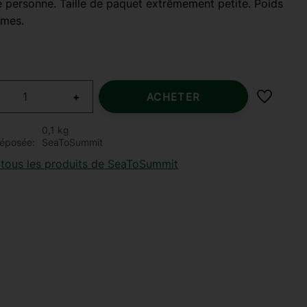
 personne. Taille de paquet extrêmement petite. Poids
mes.
+
ACHETER
Ajouter 
0,1 kg
éposée
SeaToSummit
 tous les produits de SeaToSummit