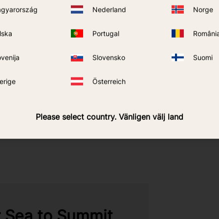
gyarország
Nederland
Norge
lska
Portugal
Români
ovenija
Slovensko
Suomi
erige
Österreich
Please select country. Vänligen välj land
r Sea to Summit