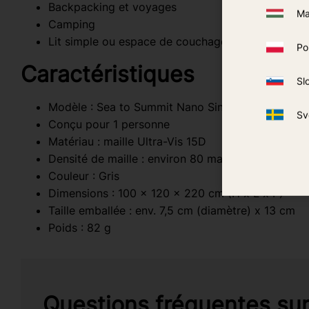
Backpacking et voyages
Ma
Camping
Lit simple ou espace de couchage étroit
Po
Caractéristiques
Sl
Modèle : Sea to Summit Nano Single
Sv
Conçu pour 1 personne
Matériau : maille Ultra-Vis 15D
Densité de maille : environ 80 mailles par cm²
Couleur : Gris
Dimensions : 100 x 120 x 220 cm (H x L x P)
Taille emballée : env. 7,5 cm (diamètre) x 13 cm
Poids : 82 g
Questions fréquentes su