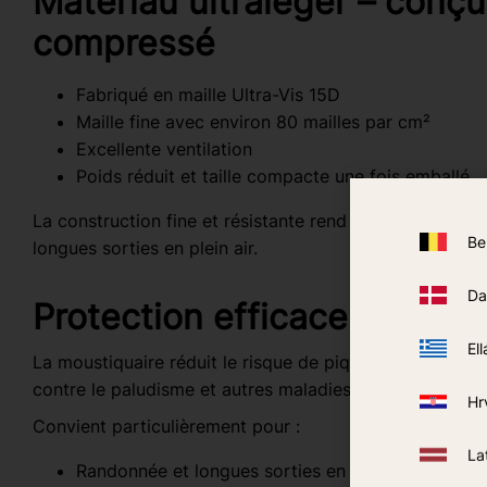
Matériau ultraléger – conçu
compressé
Fabriqué en maille Ultra-Vis 15D
Maille fine avec environ 80 mailles par cm²
Excellente ventilation
Poids réduit et taille compacte une fois emballé
La construction fine et résistante rend la moustiquaire 
Be
longues sorties en plein air.
Da
Protection efficace en voya
Ell
La moustiquaire réduit le risque de piqûres de moustiqu
contre le paludisme et autres maladies transmises par l
Hr
Convient particulièrement pour :
La
Randonnée et longues sorties en plein air