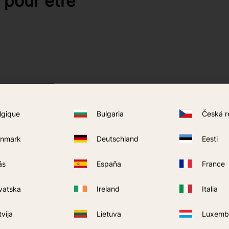
 pour être
facile à ranger dans le sac à dos lors de
lgique
Bulgaria
Česká r
nmark
Deutschland
Eesti
ge et en plein air
ás
España
France
es et peut contribuer à la protection
es insectes dans les zones à risque.
vatska
Ireland
Italia
tvija
Lietuva
Luxemb