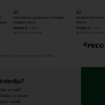
pārdevēju?
erVac un AMT
dātāju un ietver
egūtu vairāk