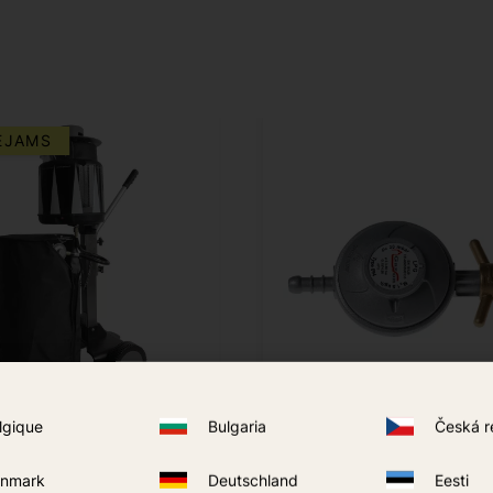
EJAMS
lgique
Bulgaria
Česká r
ac SV-3501
Regulator 30 mBar H50
nmark
Deutschland
Eesti