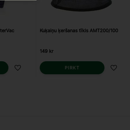
eterVac
Kuķaiņu ķeršanas tīkls AMT200/100
149
kr
PIRKT
Pievienot vēlmjām
Pievien