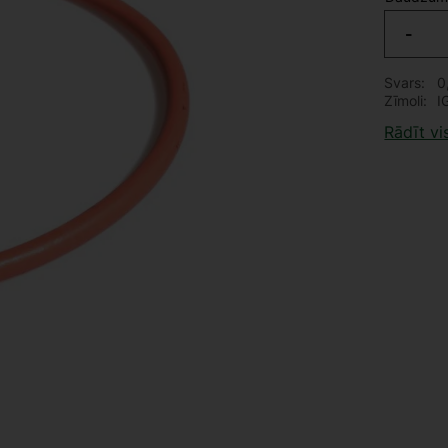
-
Svars
0
Zīmoli
I
Rādīt vi