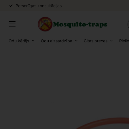
Personīgas konsultācijas
Odu ķērājs
Odu aizsardzība
Citas preces
Pieli