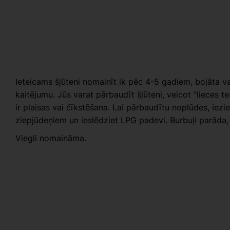
Ieteicams šļūteni nomainīt ik pēc 4-5 gadiem, bojāta vai
kaitējumu. Jūs varat pārbaudīt šļūteni, veicot "lieces test
ir plaisas vai čīkstēšana. Lai pārbaudītu noplūdes, iez
ziepjūdeņiem un ieslēdziet LPG padevi. Burbuļi parāda, 
Viegli nomaināma.