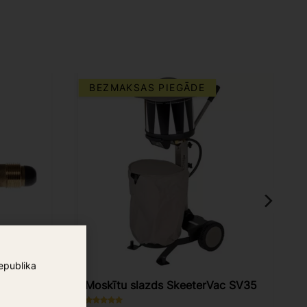
BEZMAKSAS PIEGĀDE
epublika
Moskītu slazds SkeeterVac SV35