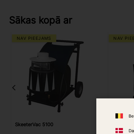
Sākas kopā ar
NAV PIEEJAMS
NAV PIE
Be
SkeeterVac 5100
SkeeterV
Da