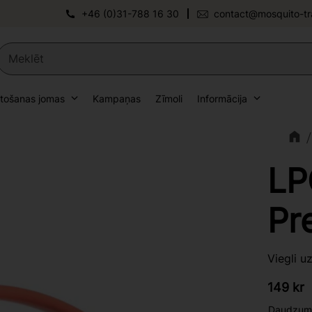
+46 (0)31-788 16 30
contact@mosquito-tr
etošanas jomas
Kampaņas
Zīmoli
Informācija
LP
Pr
Viegli u
149
kr
Daudzum