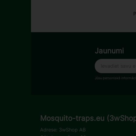
P
Jaunumi
Jūsu personiskā informāci
Mosquito-traps.eu (3wSho
Adrese:
3wShop AB