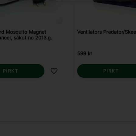
rd Mosquito Magnet
Ventilators Predator/Ske
oneer, sākot no 2013.g.
599
kr
PIRKT
PIRKT
Pievienot vēlmjām