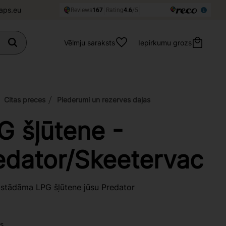
aps.eu
Vēlmju saraksts
Iepirkumu grozs
Citas preces
Piederumi un rezerves daļas
G šļūtene -
edator/Skeetervac
zstādāma LPG šļūtene jūsu Predator
s