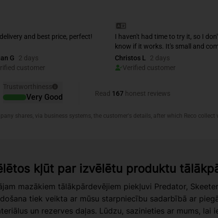
ēlētos kļūt par izvēlētu produktu tālāk
jam mazākiem tālākpārdevējiem piekļuvi Predator, Skeet
došana tiek veikta ar mūsu starpniecību sadarbībā ar piegā
teriālus un rezerves daļas. Lūdzu, sazinieties ar mums, lai i