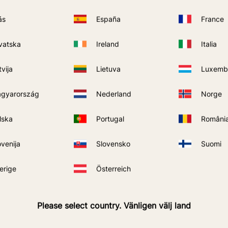
229
kr
ás
España
France
vatska
Ireland
Italia
FORMĀCIJA
PIRKT
Pievienot vēlmjām
tvija
Lietuva
Luxemb
gyarország
Nederland
Norge
ijas
lska
Portugal
Români
ovenija
Slovensko
Suomi
erige
Österreich
Please select country. Vänligen välj land