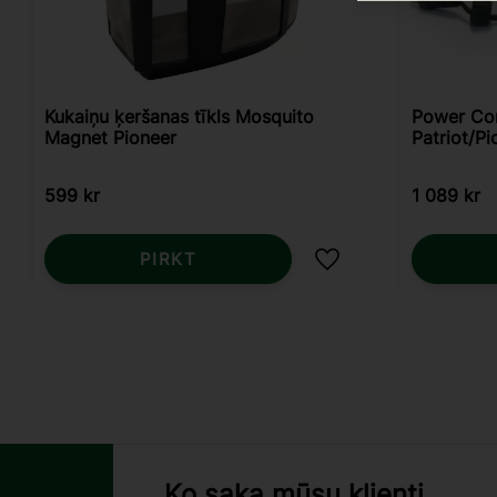
Kukaiņu ķeršanas tīkls Mosquito
Power Co
Magnet Pioneer
Patriot/Pi
599
kr
1 089
kr
PIRKT
Pievienot vēlmjām
Ko saka mūsu klienti