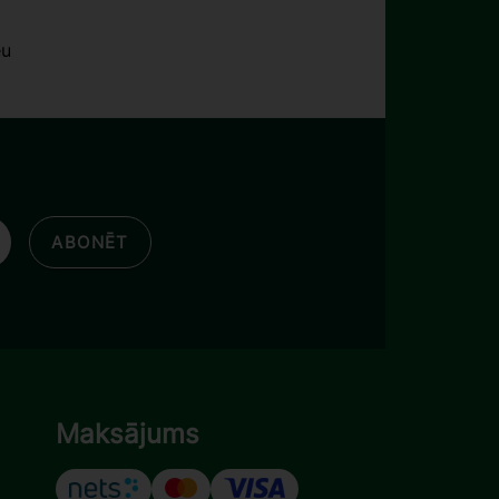
eu
ABONĒT
Maksājums