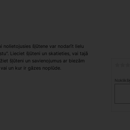
 nolietojusies šļūtene var nodarīt lielu
u". Lieciet šļūteni un skatieties, vai tajā
iežiet šļūteni un savienojumus ar biezām
vai un kur ir gāzes noplūde.
Noklikšķ