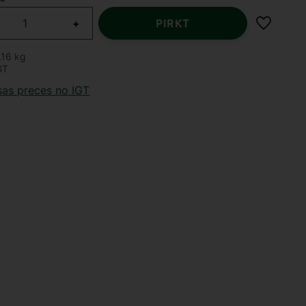
+
PIRKT
Pievien
,16 kg
GT
sas preces no IGT