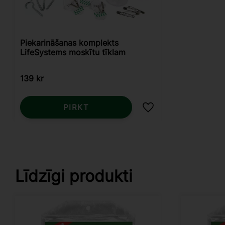
Piekarināšanas komplekts
LifeSystems moskītu tīklam
139
kr
PIRKT
Pievienot vēlmjām
Līdzīgi produkti