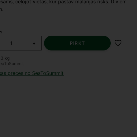
šams, ceļojot vietās, kur pastāv malārijas risks. Diviem
m.
s
+
PIRKT
Pievien
,3 kg
eaToSummit
isas preces no SeaToSummit