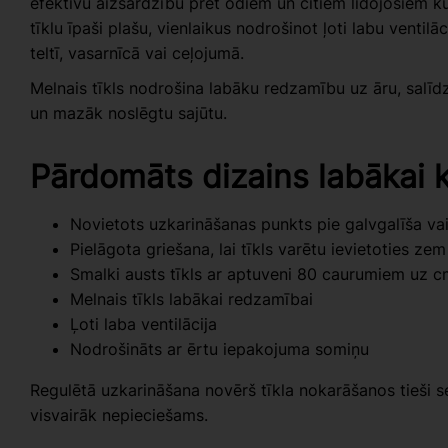
efektīvu aizsardzību pret odiem un citiem lidojošiem 
tīklu īpaši plašu, vienlaikus nodrošinot ļoti labu ventil
teltī, vasarnīcā vai ceļojumā.
Melnais tīkls nodrošina labāku redzamību uz āru, salīdz
un mazāk noslēgtu sajūtu.
Pārdomāts dizains labākai k
Novietots uzkarināšanas punkts pie galvgalīša vai
Pielāgota griešana, lai tīkls varētu ievietoties ze
Smalki austs tīkls ar aptuveni 80 caurumiem uz c
Melnais tīkls labākai redzamībai
Ļoti laba ventilācija
Nodrošināts ar ērtu iepakojuma somiņu
Regulētā uzkarināšana novērš tīkla nokarāšanos tieši sej
visvairāk nepieciešams.