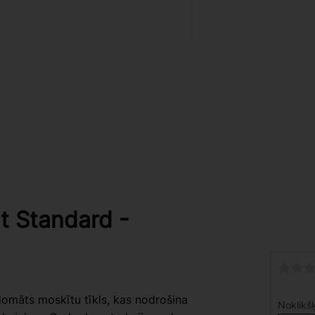
t Standard -
m
omāts moskītu tīkls, kas nodrošina
Noklikšķ