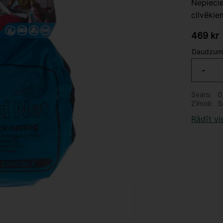
Nepiecie
cilvēkie
469
kr
Daudzum
-
Svars
0
Zīmoli
S
Rādīt v