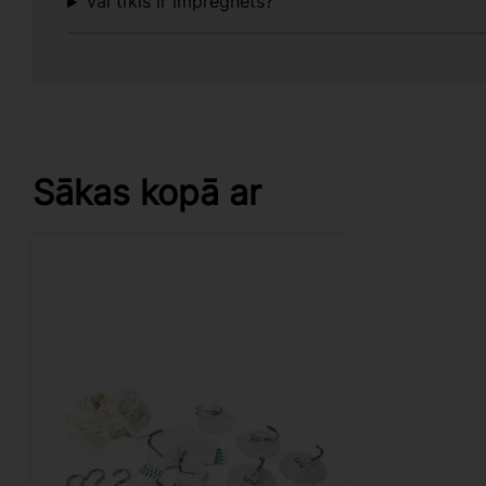
Vai tīkls ir impregnēts?
Sākas kopā ar