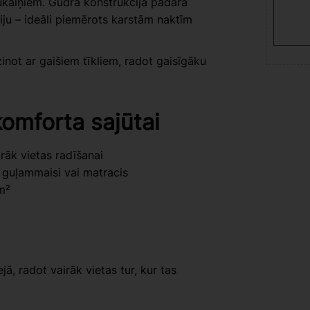
kukaiņiem. Gudra konstrukcija padara
āciju – ideāli piemērots karstām naktīm
inot ar gaišiem tīkliem, radot gaisīgāku
omforta sajūtai
rāk vietas radīšanai
m guļammaisi vai matracis
m²
ā, radot vairāk vietas tur, kur tas