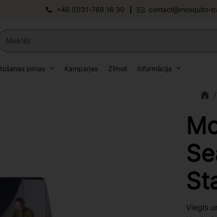
+46 (0)31-788 16 30
contact@mosquito-tr
etošanas jomas
Kampaņas
Zīmoli
Informācija
Mo
Se
St
Viegls u