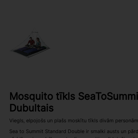
Mosquito tīkls SeaToSummi
Dubultais
Viegls, elpojošs un plašs moskītu tīkls divām personā
Sea to Summit Standard Double ir smalki austs un pārd