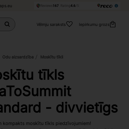
aps.eu
Vēlmju saraksts
Iepirkumu grozs
Odu aizsardzība
Moskītu tīkli
skītu tīkls
aToSummit
andard - divvietīgs
n kompakts moskītu tīkls piedzīvojumiem!