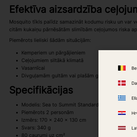
Efektīva aizsardzība ceļoj
Mosquito tīkls palīdz samazināt kodumu risku un var ve
citām kukaiņu pārnēsātām slimībām ceļojumos riska a
Piemērots lieliski šādām situācijām:
Kemperiem un pārgājieniem
Ceļojumiem siltākā klimatā
Vasarnīcai
Be
Divguļamām gultām vai plašām guļvietām
Da
Specifikācijas
Ell
Modelis: Sea to Summit Standard Double
Piemērots 2 personām
Hr
Izmērs: 170 x 240 x 130 cm
Svars: 340 g
La
80 caurumi uz cm²