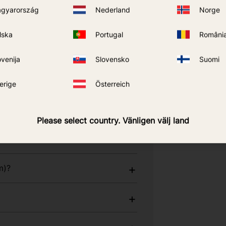
gyarország
Nederland
Norge
lska
Portugal
Români
ovenija
Slovensko
Suomi
par Sea to
erige
Österreich
mēru un konstrukciju attiecībā uz Sea
Please select country. Vänligen välj land
m)?