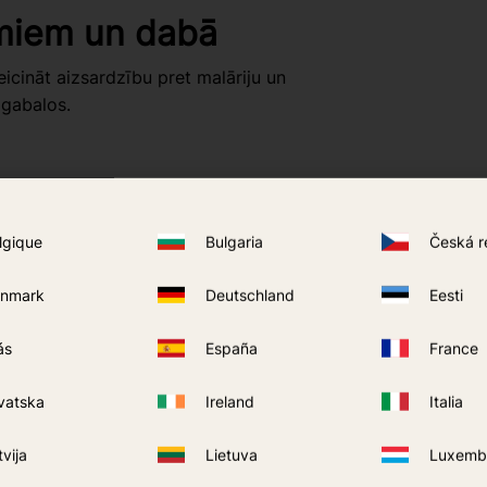
umiem un dabā
icināt aizsardzību pret malāriju un
pgabalos.
lgique
Bulgaria
Česká r
nmark
Deutschland
Eesti
ás
España
France
vatska
Ireland
Italia
tvija
Lietuva
Luxemb