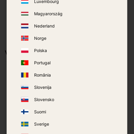
Luxembourg
219
kr
99
kr
Magyarország
PIRKT
PIRKT
Nederland
Pievienot vēlmjām
Pievi
Norge
Polska
Vairāk no tā paša zīmola
Portugal
România
Slovenija
Slovensko
Suomi
Sverige
Piekarināšanas