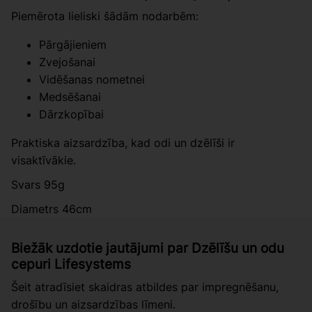
Piemērota lieliski šādām nodarbēm:
Pārgājieniem
Zvejošanai
Vidēšanas nometnei
Medsēšanai
Dārzkopībai
Praktiska aizsardzība, kad odi un dzēlīši ir
visaktīvākie.
Svars 95g
Diametrs 46cm
Biežāk uzdotie jautājumi par Dzēlīšu un odu
cepuri Lifesystems
Šeit atradīsiet skaidras atbildes par impregnēšanu,
drošību un aizsardzības līmeni.