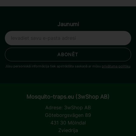
Jaunumi
ABONĒT
Jūsu personiskā informācija tiek apstrādāta saskaņā ar mūsu
privātuma politiku
.
Mosquito-traps.eu (3wShop AB)
Adrese:
3wShop AB
Göteborgsvägen 89
431 30 Mölndal
Zviedrija