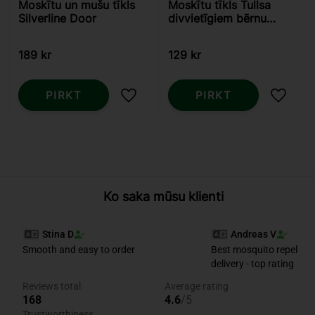
Moskītu un mušu tīkls
Moskītu tīkls Tullsa
Silverline Door
divvietīgiem bērnu
ratiņiem - balts
189
kr
129
kr
PIRKT
PIRKT
Pievienot vēlmjām
Pievie
Ko saka mūsu klienti