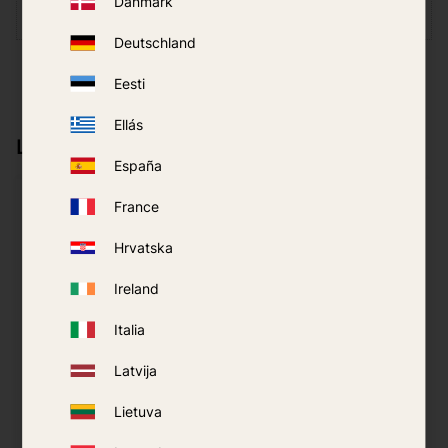
Danmark
Deutschland
Eesti
Ellás
Līdzīgi produkti
España
France
Hrvatska
Ireland
Italia
Latvija
Galvas moskītu tīkls
Smidge Impregnēts
Lietuva
SeaToSummit Nano
Odu Tīkls