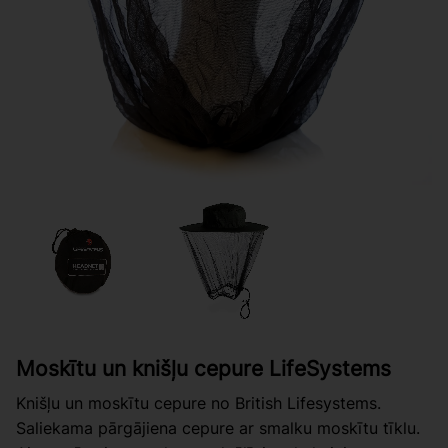
Moskītu un knišļu cepure LifeSystems
Knišļu un moskītu cepure no British Lifesystems.
Saliekama pārgājiena cepure ar smalku moskītu tīklu.