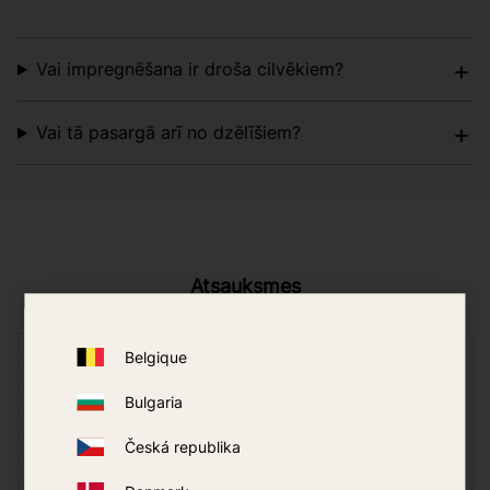
Vai impregnēšana ir droša cilvēkiem?
Vai tā pasargā arī no dzēlīšiem?
Atsauksmes
Jūs
Belgique
Bulgaria
Noklikšķiniet uz zvaigznītes, lai atstātu vērtējumu
Česká republika