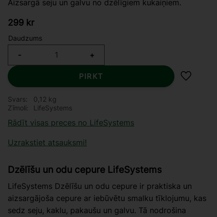
Aizsargā seju un galvu no dzēlīgiem kukaiņiem.
299
kr
Daudzums
-
+
PIRKT
Pievieno
Svars
0,12 kg
Zīmoli
LifeSystems
Rādīt visas preces no LifeSystems
Uzrakstiet atsauksmi!
Dzēlīšu un odu cepure LifeSystems
LifeSystems Dzēlīšu un odu cepure ir praktiska un
aizsargājoša cepure ar iebūvētu smalku tīklojumu, kas
sedz seju, kaklu, pakaušu un galvu. Tā nodrošina