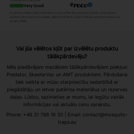
Vai jūs vēlētos kļūt par izvēlētu produktu
tālākpārdevēju?
Mēs piedāvājam mazākiem tālākpārdevējiem piekļuvi
Predator, SkeeterVac un AMT produktiem. Pārdošana
tiek veikta ar mūsu starpniecību sadarbībā ar
piegādātāju un ietver patēriņa materiālus un rezerves
daļas. Lūdzu, sazinieties ar mums, lai iegūtu vairāk
informācijas vai aktuālu cenu sarakstu.
Phone:
+46 31 788 16 30
| Email:
contact@mosquito-
traps.eu