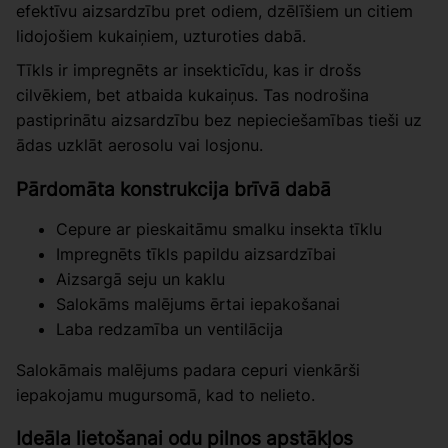
efektīvu aizsardzību pret odiem, dzēlīšiem un citiem
lidojošiem kukaiņiem, uzturoties dabā.
Tīkls ir impregnēts ar insekticīdu, kas ir drošs
cilvēkiem, bet atbaida kukaiņus. Tas nodrošina
pastiprinātu aizsardzību bez nepieciešamības tieši uz
ādas uzklāt aerosolu vai losjonu.
Pārdomāta konstrukcija brīvā dabā
Cepure ar pieskaitāmu smalku insekta tīklu
Impregnēts tīkls papildu aizsardzībai
Aizsargā seju un kaklu
Salokāms malējums ērtai iepakošanai
Laba redzamība un ventilācija
Salokāmais malējums padara cepuri vienkārši
iepakojamu mugursomā, kad to nelieto.
Ideāla lietošanai odu pilnos apstākļos