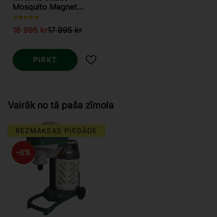
Mosquito Magnet
Executive
16 995
kr
17 995
kr
PIRKT
Pievienot vēlmjām
Vairāk no tā paša zīmola
BEZMAKSAS PIEGĀDE
6
%