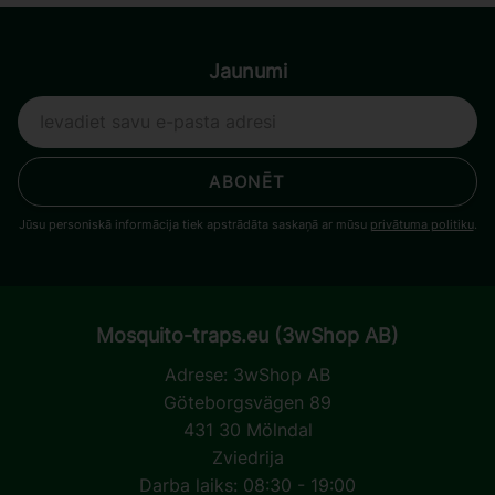
Jaunumi
ABONĒT
Jūsu personiskā informācija tiek apstrādāta saskaņā ar mūsu
privātuma politiku
.
Mosquito-traps.eu (3wShop AB)
Adrese:
3wShop AB
Göteborgsvägen 89
431 30 Mölndal
Zviedrija
Darba laiks: 08:30 - 19:00