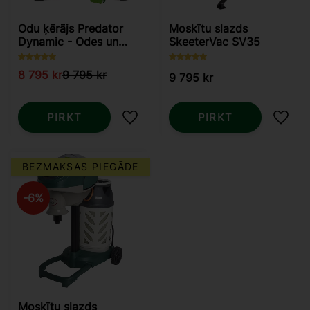
Odu ķērājs Predator
Moskītu slazds
Dynamic - Odes un
SkeeterVac SV35
mušas
8 795
kr
9 795
kr
9 795
kr
PIRKT
PIRKT
Pievienot vēlmjām
Pievi
BEZMAKSAS PIEGĀDE
6
%
Moskītu slazds