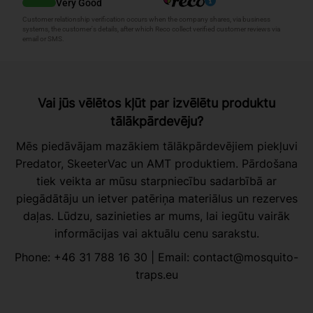
Vai jūs vēlētos kļūt par izvēlētu produktu
tālākpārdevēju?
Mēs piedāvājam mazākiem tālākpārdevējiem piekļuvi
Predator, SkeeterVac un AMT produktiem. Pārdošana
tiek veikta ar mūsu starpniecību sadarbībā ar
piegādātāju un ietver patēriņa materiālus un rezerves
daļas. Lūdzu, sazinieties ar mums, lai iegūtu vairāk
informācijas vai aktuālu cenu sarakstu.
Phone:
+46 31 788 16 30
| Email:
contact@mosquito-
traps.eu