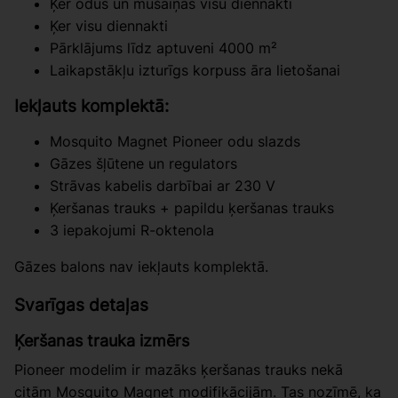
Ķer odus un mušaiņas visu diennakti
Ķer visu diennakti
Pārklājums līdz aptuveni 4000 m²
Laikapstākļu izturīgs korpuss āra lietošanai
Iekļauts komplektā:
Mosquito Magnet Pioneer odu slazds
Gāzes šļūtene un regulators
Strāvas kabelis darbībai ar 230 V
Ķeršanas trauks + papildu ķeršanas trauks
3 iepakojumi R-oktenola
Gāzes balons nav iekļauts komplektā.
Svarīgas detaļas
Ķeršanas trauka izmērs
Pioneer modelim ir mazāks ķeršanas trauks nekā
citām Mosquito Magnet modifikācijām. Tas nozīmē, ka