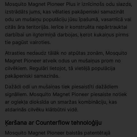
Mosquito Magnet Pioneer Plus ir iznīcinošs odu slazds,
izstrādāts jums, kas vēlaties pakāpeniski samazināt
odu un mušaiņu populāciju jūsu īpašumā, vasarnīcā vai
citās āra teritorijās. Ierīce ir konstruēta nepārtrauktai
darbībai un ilgtermiņā darbojas, ķerot kukaiņus pirms
tie pagūst vairoties.
Atrasties nedaudz tālāk no atpūtas zonām, Mosquito
Magnet Pioneer atvelk odus un mušaiņus prom no
cilvēkiem. Regulāri lietojot, tā vietējā populācija
pakāpeniski samazinās.
Dažādi odi un mušaiņas tiek piesaistīti dažādiem
signāliem. Mosquito Magnet Pioneer piesaiste notiek
ar oglekļa dioksīda un smaržas kombināciju, kas
atdarinās cilvēku klātbūtni vidē.
Ķeršana ar Counterflow tehnoloģiju
Mosquito Magnet Pioneer balstās patentētajā