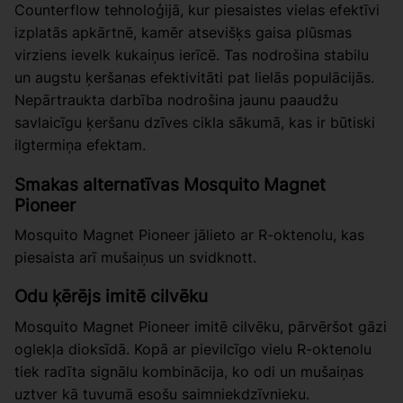
Counterflow tehnoloģijā, kur piesaistes vielas efektīvi
izplatās apkārtnē, kamēr atsevišķs gaisa plūsmas
virziens ievelk kukaiņus ierīcē. Tas nodrošina stabilu
un augstu ķeršanas efektivitāti pat lielās populācijās.
Nepārtraukta darbība nodrošina jaunu paaudžu
savlaicīgu ķeršanu dzīves cikla sākumā, kas ir būtiski
ilgtermiņa efektam.
Smakas alternatīvas Mosquito Magnet
Pioneer
Mosquito Magnet Pioneer jālieto ar R-oktenolu, kas
piesaista arī mušaiņus un svidknott.
Odu ķērējs imitē cilvēku
Mosquito Magnet Pioneer imitē cilvēku, pārvēršot gāzi
oglekļa dioksīdā. Kopā ar pievilcīgo vielu R-oktenolu
tiek radīta signālu kombinācija, ko odi un mušaiņas
uztver kā tuvumā esošu saimniekdzīvnieku.