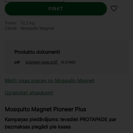
PIRKT
Pievieno
Svars
12,2 kg
Zīmoli
Mosquito Magnet
Produktu dokumenti
pioneer-swe.pdf
pdf
6.51MB
Rādīt visas preces no Mosquito Magnet
Uzrakstiet atsauksmi!
Mosquito Magnet Pioneer Plus
Kampaņas piedāvājums: Ievadiet PROTAPADE par
bezmaksas piegādi pie kases