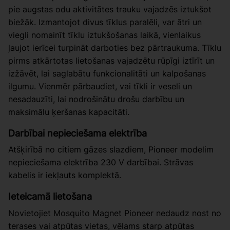
pie augstas odu aktivitātes trauku vajadzēs iztukšot
biežāk. Izmantojot divus tīklus paralēli, var ātri un
viegli nomainīt tīklu iztukšošanas laikā, vienlaikus
ļaujot ierīcei turpināt darboties bez pārtraukuma. Tīklu
pirms atkārtotas lietošanas vajadzētu rūpīgi iztīrīt un
izžāvēt, lai saglabātu funkcionalitāti un kalpošanas
ilgumu. Vienmēr pārbaudiet, vai tīkli ir veseli un
nesadauzīti, lai nodrošinātu drošu darbību un
maksimālu ķeršanas kapacitāti.
Darbībai nepieciešama elektrība
Atšķirībā no citiem gāzes slazdiem, Pioneer modelim
nepieciešama elektrība 230 V darbībai. Strāvas
kabelis ir iekļauts komplektā.
Ieteicamā lietošana
Novietojiet Mosquito Magnet Pioneer nedaudz nost no
terases vai atpūtas vietas, vēlams starp atpūtas