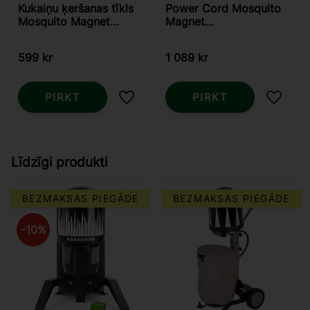
Kukaiņu ķeršanas tīkls
Power Cord Mosquito
Mosquito Magnet
Magnet
Pioneer
Patriot/Pioneer, sākot
no 2013.g.
599
kr
1 089
kr
PIRKT
PIRKT
Pievienot vēlmjām
Pievie
Līdzīgi produkti
BEZMAKSAS PIEGĀDE
BEZMAKSAS PIEGĀDE
10
%