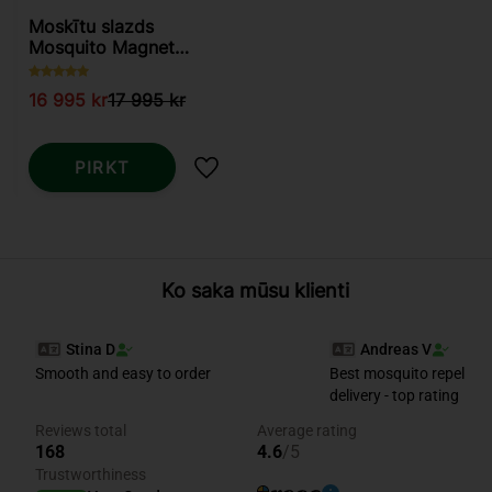
Moskītu slazds
Mosquito Magnet
Executive
16 995
kr
17 995
kr
PIRKT
Pievienot vēlmjām
Ko saka mūsu klienti