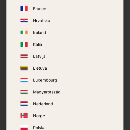
France
Hrvatska
R-Octenol Navulfles 20
Rapid Action
ml
Universele R-Octenol
Ireland
3-pack
Italia
Latvija
KOPEN
KOPEN
Toevoegen aan favorieten
Toevo
Lietuva
Luxembourg
Magyarország
Wat onze klanten zeggen
Nederland
Norge
Polska