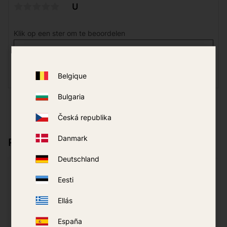
U
Klik op een ster om te beoordelen
Belgique
Bulgaria
Česká republika
Danmark
Past goed bij
Deutschland
15
%
Eesti
Ellás
España