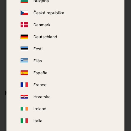
Bulgaria
Česká republika
Danmark
Mosquiteiro Tullsa para
carrinho Individual -
Deutschland
Preto
99
kr
Eesti
Ellás
COMPRAR
Adicionar aos favoritos
España
France
Mais da mesma marca
Hrvatska
Ireland
Italia