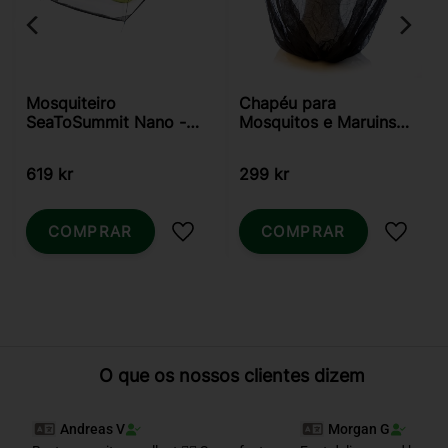
Mosquiteiro
Chapéu para
SeaToSummit Nano -
Mosquitos e Maruins
Duplo
LifeSystems
619
kr
299
kr
COMPRAR
COMPRAR
Adicionar aos favoritos
Adicio
O que os nossos clientes dizem