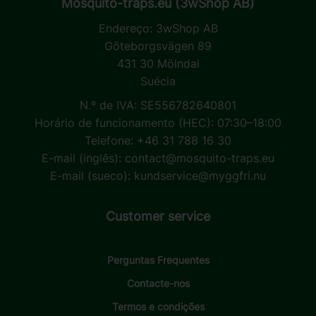
Mosquito-traps.eu (3wShop AB)
Endereço:
3wShop AB
Göteborgsvägen 89
431 30 Mölndal
Suécia
N.º de IVA: SE556782640801
Horário de funcionamento (HEC): 07:30–18:00
Telefone: +46 31 788 16 30
E-mail (inglês):
contact@mosquito-traps.eu
E-mail (sueco):
kundservice@myggfri.nu
Customer service
Perguntas Frequentes
Contacte-nos
Termos e condições