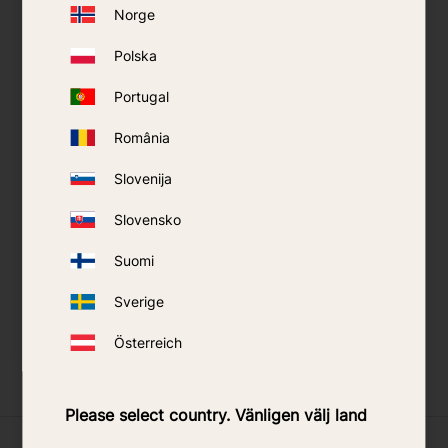
Norge
Polska
Portugal
România
Slovenija
Lüfter
Fangnetz AMT 200/100
Slovensko
Predator/Skeetervac
Suomi
599
kr
149
kr
Sverige
KAUFEN
KAUFEN
Österreich
Zu Favoriten hinzufügen
Zu Fa
Please select country. Vänligen välj land
Was unsere Kunden sagen