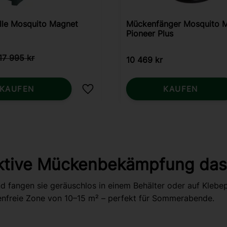
lle Mosquito Magnet
Mückenfänger Mosquito 
Pioneer Plus
17 995
kr
10 469
kr
KAUFEN
KAUFEN
ügen
Zu Favoriten hinzufügen
ektive Mückenbekämpfung das
 fangen sie geräuschlos in einem Behälter oder auf Klebep
enfreie Zone von 10–15 m² – perfekt für Sommerabende.