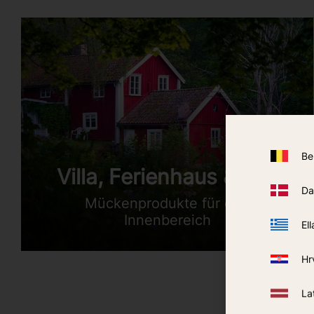
Be
Villa, Ferienhaus & Hof
Da
Mückenprodukte für den
Innenbereich
Ell
Hr
La