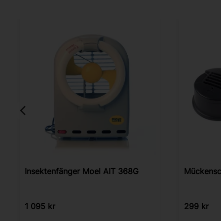
Insektenfänger Moel AIT 368G
Mückensc
1 095
kr
299
kr