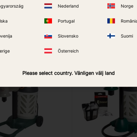
len – effektive Mückenbekäm
gyarország
Nederland
Norge
tzen effektiv, indem sie diese anziehen, fangen und dauer
lska
Portugal
Români
indem sie Kohlendioxid, Wärme und den Lockstoff Octenol a
ovenija
Slovensko
Suomi
erige
Österreich
LOSER VERSAND
KOSTENLOSER VERSAN
Please select country. Vänligen välj land