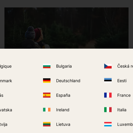
Outdoor & Abenteuer
lgique
Bulgaria
Česká r
Mückenschutz für dein Camping
nmark
Deutschland
Eesti
ás
España
France
vatska
Ireland
Italia
tvija
Lietuva
Luxemb