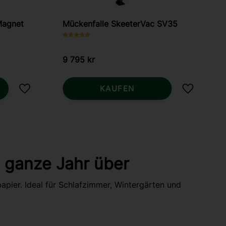
Magnet
Mückenfalle SkeeterVac SV35
9 795
kr
KAUFEN
Zu Favoriten hinzufügen
Zu Favori
 ganze Jahr über
apier. Ideal für Schlafzimmer, Wintergärten und