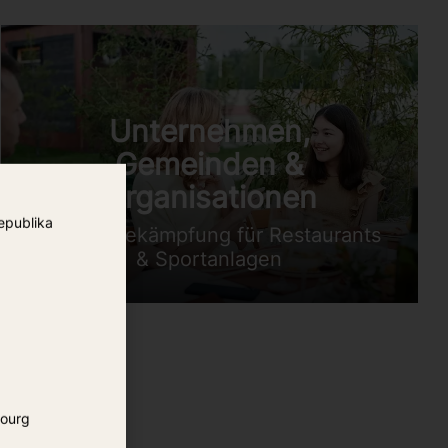
Unternehmen,
Gemeinden &
Organisationen
epublika
Mückenbekämpfung für Restaurants
& Sportanlagen
ourg