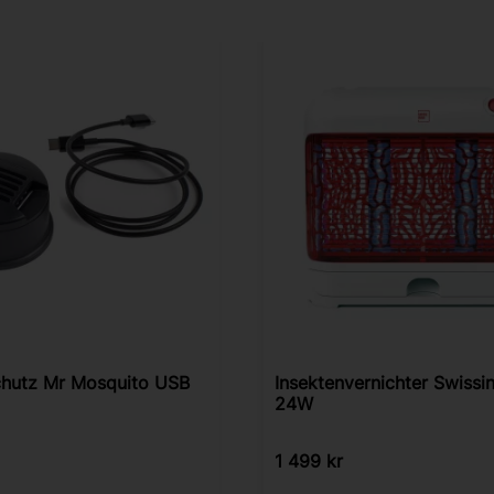
hutz Mr Mosquito USB
Insektenvernichter Swiss
24W
1 499
kr