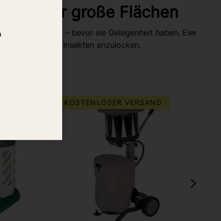
pfung für große Flächen
haft beseitigen – bevor sie Gelegenheit haben, Eier
a
ussenden, um die Insekten anzulocken.
D
KOSTENLOSER VERSAND