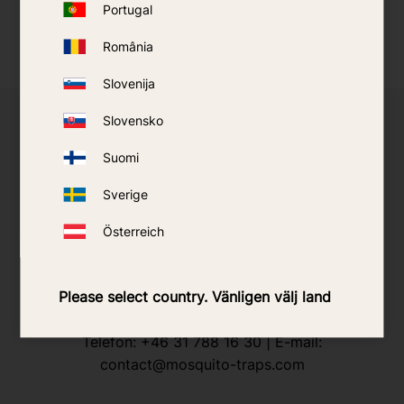
Portugal
România
Slovenija
Slovensko
Möchten Sie Wiederverkäufer ausgewählter
Suomi
Produkte werden?
Sverige
Wir bieten kleineren Wiederverkäufern Zugang zu
Produkten von Predator, SkeeterVac und AMT. Der
Österreich
Vertrieb erfolgt über uns in Zusammenarbeit mit dem
Lieferanten und umfasst Verbrauchsmaterialien und
Ersatzteile. Kontaktieren Sie uns gerne für weitere
Please select country. Vänligen välj land
Informationen oder eine aktuelle Preisliste.
Telefon:
+46 31 788 16 30
| E-mail:
contact@mosquito-traps.com