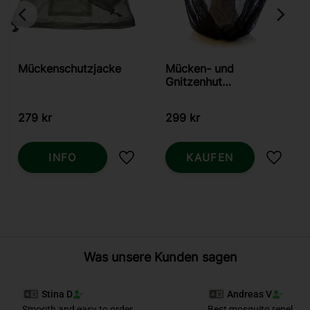
Mückenschutzjacke
Mücken- und
Gnitzenhut
LifeSystems
279
kr
299
kr
INFO
KAUFEN
Zu Favoriten hinzufügen
Zu Fav
Was unsere Kunden sagen