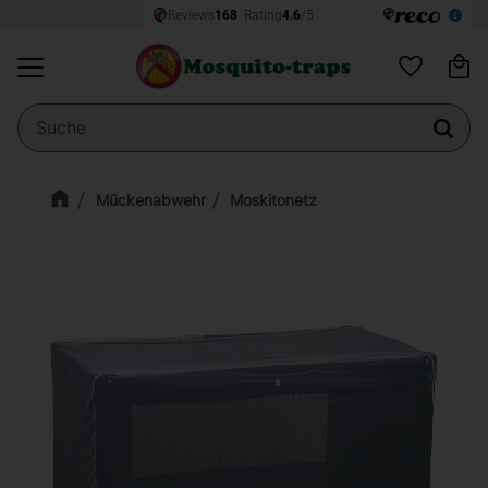
Wa
Menü
Favoriten
Mückenabwehr
Moskitonetz