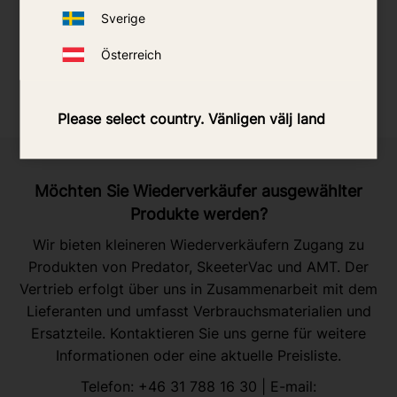
Sverige
Österreich
Please select country. Vänligen välj land
Möchten Sie Wiederverkäufer ausgewählter
Produkte werden?
Wir bieten kleineren Wiederverkäufern Zugang zu
Produkten von Predator, SkeeterVac und AMT. Der
Vertrieb erfolgt über uns in Zusammenarbeit mit dem
Lieferanten und umfasst Verbrauchsmaterialien und
Ersatzteile. Kontaktieren Sie uns gerne für weitere
Informationen oder eine aktuelle Preisliste.
Telefon:
+46 31 788 16 30
| E-mail: