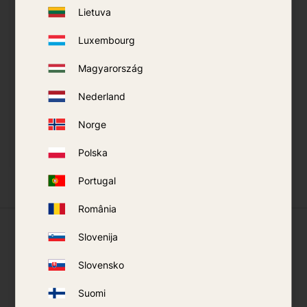
Lietuva
Luxembourg
Mosquito Magnet R-
Magyarország
Octanol
Sommerverbrauch
Nederland
850
kr
Norge
KAUFEN
Polska
Zu Favoriten hinzufügen
Portugal
România
Was unsere Kunden sagen
Slovenija
Slovensko
Suomi