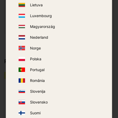
Klicken Sie zum Bewerten auf einen Stern
Lietuva
Luxembourg
Magyarország
Nederland
Norge
Polska
Passt gut zu
Portugal
NICHT VERFÜGBAR
PAKETPREIS
România
Slovenija
Slovensko
Suomi