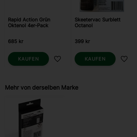
Rapid Action Grün
Skeetervac Surblett
Oktenol 4er-Pack
Octanol
685
kr
399
kr
KAUFEN
KAUFEN
Zu Favoriten hinzufügen
Zu Fa
Mehr von derselben Marke