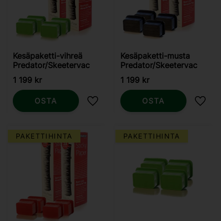
Kesäpaketti-vihreä
Kesäpaketti-musta
Predator/Skeetervac
Predator/Skeetervac
1 199
kr
1 199
kr
OSTA
OSTA
Lisää suosikiksi
Lisää
PAKETTIHINTA
PAKETTIHINTA