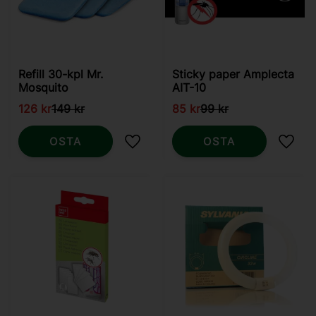
Refill 30-kpl Mr.
Sticky paper Amplecta
Mosquito
AIT-10
126
kr
149
kr
85
kr
99
kr
OSTA
OSTA
Lisää suosikiksi
Lisää