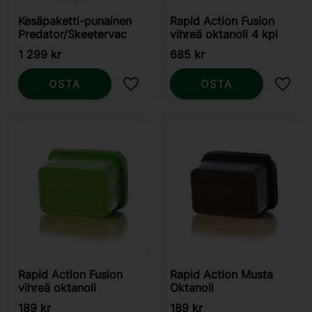
Kesäpaketti-punainen
Rapid Action Fusion
Predator/Skeetervac
vihreä oktanoli 4 kpl
1 299
kr
685
kr
OSTA
OSTA
Lisää suosikiksi
Lisää
Rapid Action Fusion
Rapid Action Musta
vihreä oktanoli
Oktanoli
189
kr
189
kr