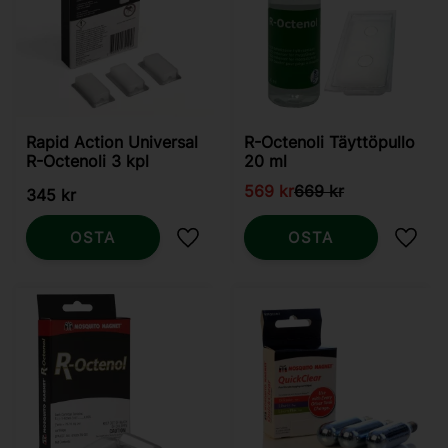
Rapid Action Universal
R-Octenoli Täyttöpullo
R-Octenoli 3 kpl
20 ml
569
kr
669
kr
345
kr
OSTA
OSTA
Lisää suosikiksi
Lisää