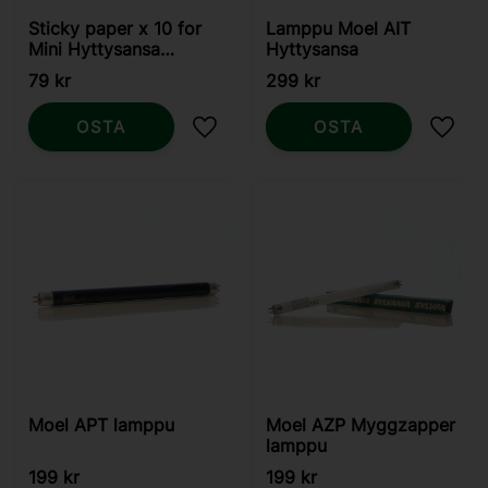
Sticky paper x 10 for
Lamppu Moel AIT
Mini Hyttysansa
Hyttysansa
Swissinno LED 4W
79
kr
299
kr
OSTA
OSTA
Lisää suosikiksi
Lisää
Moel APT lamppu
Moel AZP Myggzapper
lamppu
199
kr
199
kr