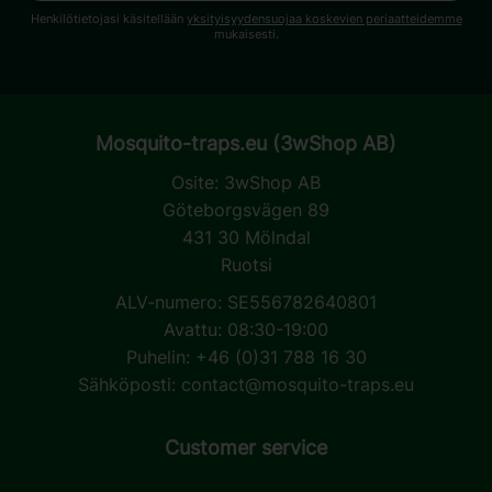
Henkilötietojasi käsitellään
yksityisyydensuojaa koskevien periaatteidemme
mukaisesti.
Mosquito-traps.eu (3wShop AB)
Osite:
3wShop AB
Göteborgsvägen 89
431 30 Mölndal
Ruotsi
ALV-numero: SE556782640801
Avattu: 08:30-19:00
Puhelin: +46 (0)31 788 16 30
Sähköposti:
contact@mosquito-traps.eu
Customer service