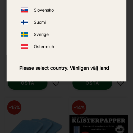
Slovensko
Suomi
Sverige
Österreich
Refill 48h ThermaCELL
Refill 24h ThermaCELL
Backpacker
Backpacker
Please select country. Vänligen välj land
299
kr
179
kr
OSTA
OSTA
Lisää suosikiksi
Lisää
15
%
14
%