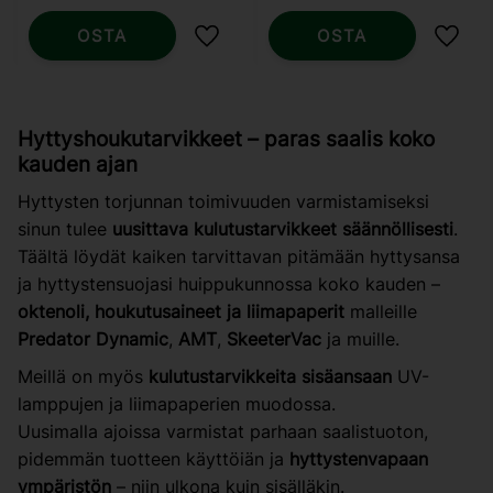
OSTA
OSTA
Lisää suosikiksi
Lisää
Hyttyshoukutarvikkeet – paras saalis koko
kauden ajan
Hyttysten torjunnan toimivuuden varmistamiseksi
sinun tulee
uusittava kulutustarvikkeet säännöllisesti
.
Täältä löydät kaiken tarvittavan pitämään hyttysansa
ja hyttystensuojasi huippukunnossa koko kauden –
oktenoli, houkutusaineet ja liimapaperit
malleille
Predator Dynamic
,
AMT
,
SkeeterVac
ja muille.
Meillä on myös
kulutustarvikkeita sisäansaan
UV-
lamppujen ja liimapaperien muodossa.
Uusimalla ajoissa varmistat parhaan saalistuoton,
pidemmän tuotteen käyttöiän ja
hyttystenvapaan
ympäristön
– niin ulkona kuin sisälläkin.