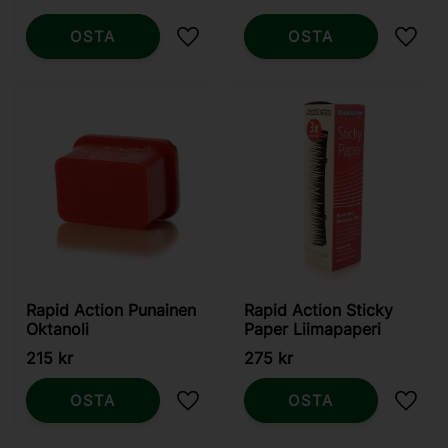
OSTA
OSTA
Lisää suosikiksi
Lisää
Rapid Action Punainen
Rapid Action Sticky
Oktanoli
Paper Liimapaperi
215
kr
275
kr
OSTA
OSTA
Lisää suosikiksi
Lisää