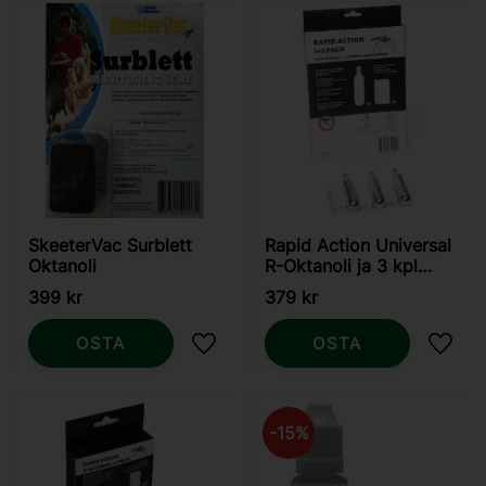
SkeeterVac Surblett
Rapid Action Universal
Oktanoli
R-Oktanoli ja 3 kpl
puhdistuspatruunoja
399
kr
379
kr
OSTA
OSTA
Lisää suosikiksi
Lisää
15
%