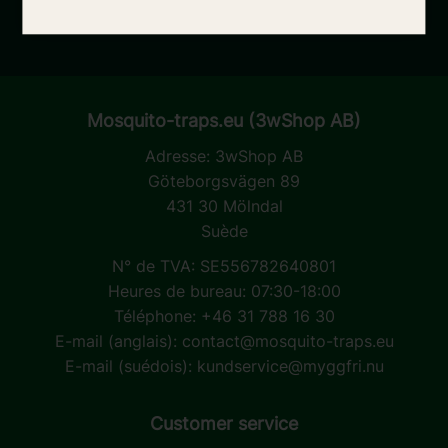
Vos informations personnelles sont traitées conformément à notre
privacy
policy
.
Mosquito-traps.eu (3wShop AB)
Adresse:
3wShop AB
Göteborgsvägen 89
431 30 Mölndal
Suède
N° de TVA: SE556782640801
Heures de bureau: 07:30-18:00
Téléphone: +46 31 788 16 30
E-mail (anglais):
contact@mosquito-traps.eu
E-mail (suédois):
kundservice@myggfri.nu
Customer service