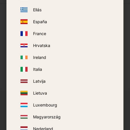
Ellás
Ce que disent nos clients
España
France
Hrvatska
Ireland
Italia
Latvija
Lietuva
Luxembourg
Souhaitez-vous devenir revendeur de produits
sélectionnés ?
Magyarország
Nous offrons aux petits revendeurs l’accès aux
Nederland