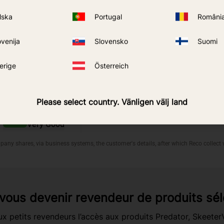
lska
Portugal
Români
ovenija
Slovensko
Suomi
erige
Österreich
Please select country. Vänligen välj land
vous devenir revendeur de produits sél
x petits revendeurs l’accès aux produits Predator, Skeete