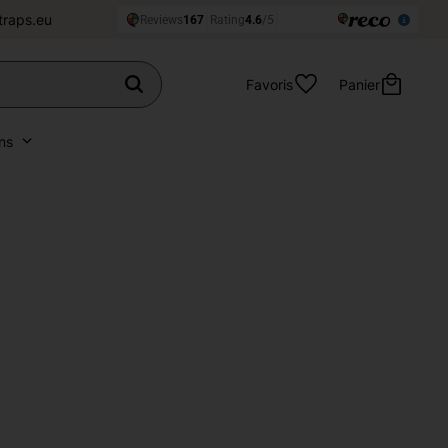
traps.eu
Favoris
Panier
ns