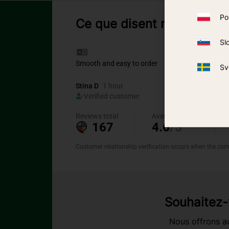
Po
Ce que disent nos clients
Sl
Sv
Souhaitez-
Nous offrons au