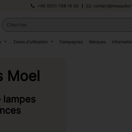
+46 (0)31-788 16 30
contact@mosquito-
s
Zones d'utilisation
Campagnes
Marques
Informatio
 Moel
 lampes
ances