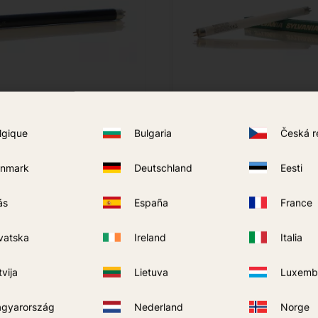
lgique
Bulgaria
Česká r
el APT
Lampe Moel AZP Mozzyz
nmark
Deutschland
Eesti
199
kr
ACHETER
ACHETER
ás
España
France
Ajouter aux favoris
vatska
Ireland
Italia
tvija
Lietuva
Luxemb
gyarország
Nederland
Norge