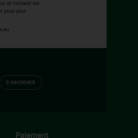
r et incluent les
r pour plus
s.eu
S'ABONNER
Paiement