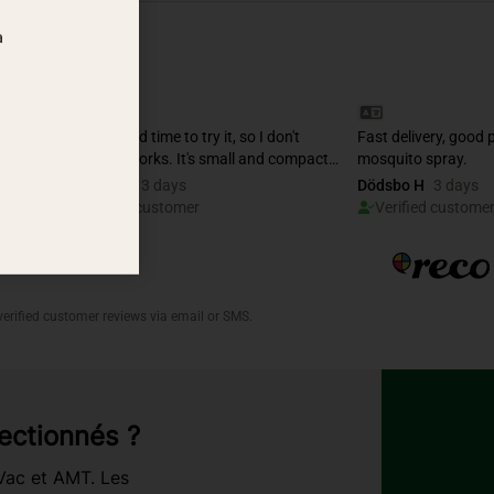
a
ectionnés ?
rVac et AMT. Les