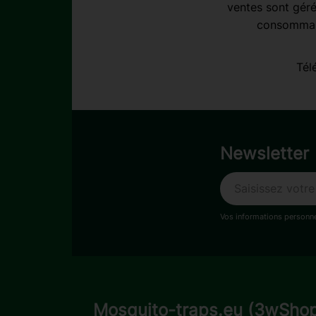
ventes sont géré
consommabl
Tél
Newsletter
Vos informations personne
Mosquito-traps.eu (3wSho