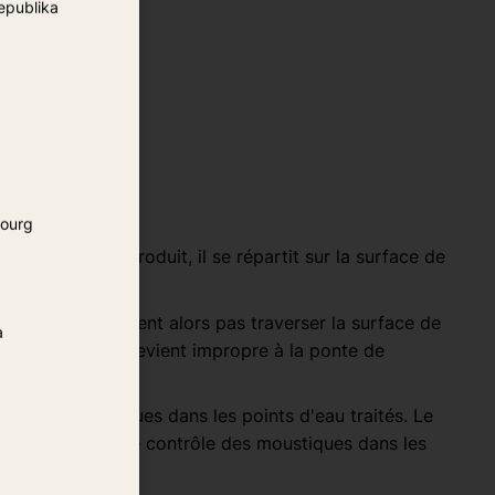
epublika
ourg
n ajoute le produit, il se répartit sur la surface de
ustiques ne peuvent alors pas traverser la surface de
a
urface de l'eau devient impropre à la ponte de
uveaux moustiques dans les points d'eau traités. Le
gie à long terme de contrôle des moustiques dans les