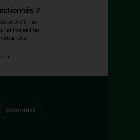
ectionnés ?
rVac et AMT. Les
r et incluent les
r pour plus
s.eu
S'ABONNER