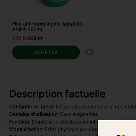
Film anti-moustiques Aquatain
AMF® 250ml
245
kr
269
kr
ACHETER
Ajouter aux favoris
Description factuelle
Catégorie de produit:
Contrôle préventif des moustiqu
Domaine d'utilisation:
Eaux stagnantes
Fonction:
Empêche le développement et la reproductio
Mode d'action:
Effet physique par modification de la t