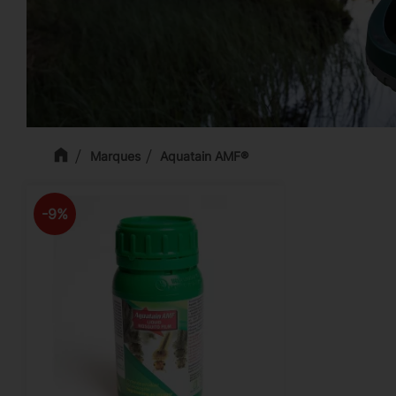
Marques
Aquatain AMF®
9
%