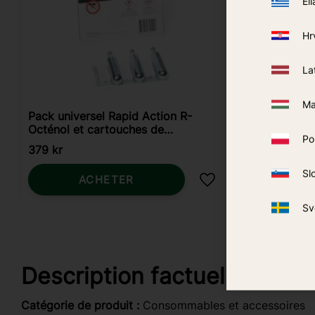
Ell
Hr
La
Ma
Pack universel Rapid Action R-
Rapid Act
Octénol et cartouches de
3-pack
Po
nettoyage 3 pièces
379
kr
345
kr
Sl
ACHETER
Ajouter aux favoris
Sv
Description factuelle
Catégorie de produit :
Consommables et accessoires