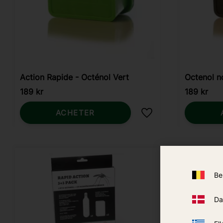
Action Rapide - Octénol Vert
Octenol no
189
kr
189
kr
ACHETER
Ajouter aux favoris
Be
Da