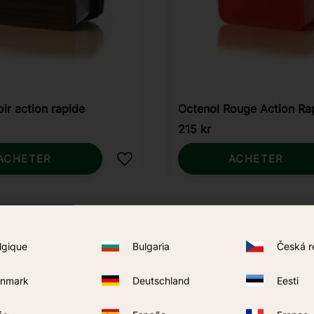
ir action rapide
Octenol Rouge Action Ra
215
kr
ACHETER
ACHETER
Ajouter aux favoris
lgique
Bulgaria
Česká r
nmark
Deutschland
Eesti