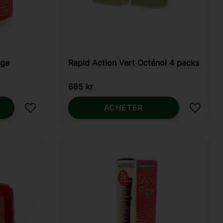
uge
Rapid Action Vert Octénol 4 packs
685
kr
ACHETER
Ajouter aux favoris
Ajouter