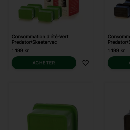
Consommation d'été-Vert
Consomma
Predator/Skeetervac
Predator/
1 199
kr
1 199
kr
ACHETER
Ajouter aux favoris