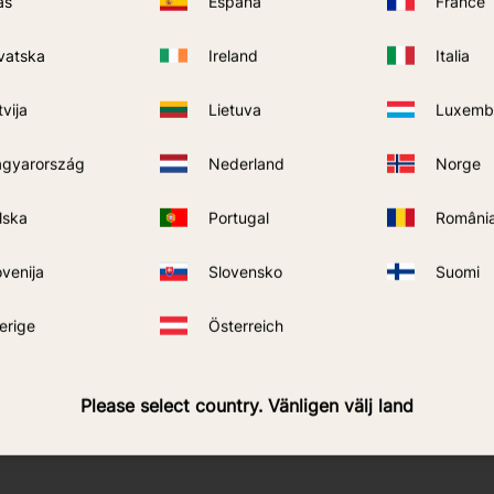
ás
España
France
vatska
Ireland
Italia
tvija
Lietuva
Luxemb
gyarország
Nederland
Norge
ion Universal R-Octenol
lska
Portugal
Români
ovenija
Slovensko
Suomi
ACHETER
Ajouter aux favoris
erige
Österreich
Please select country. Vänligen välj land