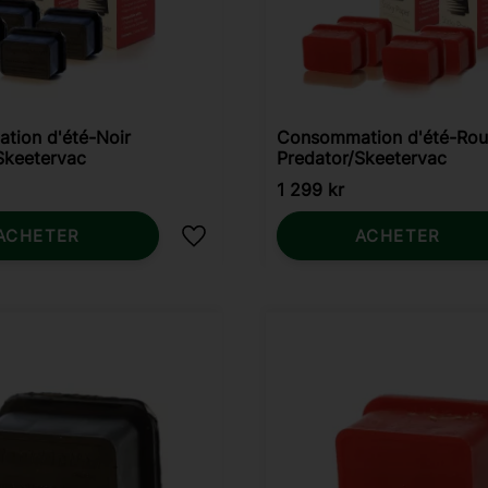
tion d'été-Noir
Consommation d'été-Ro
Skeetervac
Predator/Skeetervac
1 299
kr
ACHETER
ACHETER
Ajouter aux favoris