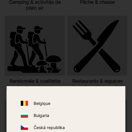
Camping & activités de
Pêche & chasse
plein air
Randonnée & cueillette
Restaurants & espaces
de champignons
de restauration en plein
air
Belgique
Bulgaria
Česká republika