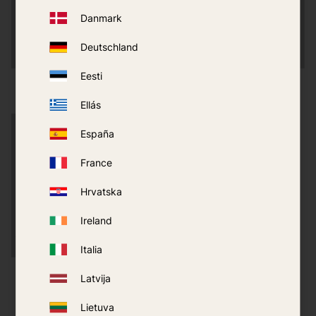
Danmark
Deutschland
Eesti
Collectivités & secteur
Chantiers & zones
public
résidentielles
Ellás
España
France
Hrvatska
Ireland
Italia
Campings & installations
Latvija
sportives
Lietuva