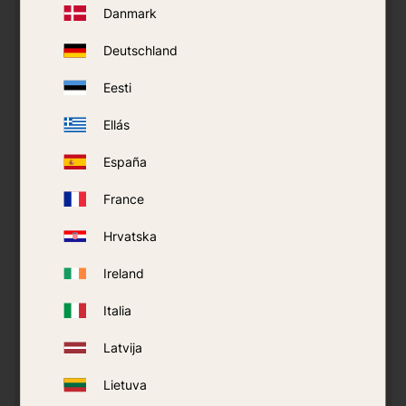
Danmark
Deutschland
Eesti
Ellás
España
France
Hrvatska
Mosquito Magnet Pioneer
Ireland
Area di copertura:
Fino a 4000 m²
Italia
Fonte di alimentazione:
GPL (propano/butano)
Latvija
+ elettricità
Richiede alimentazione?
: Sì, cavo di
Lietuva