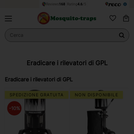
Ce
Menu
Preferiti
Eradicare i rilevatori di GPL
Eradicare i rilevatori di GPL
SPEDIZIONE GRATUITA
NON DISPONIBILE
10
%