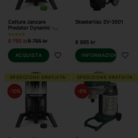
Cattura zanzare
SkeeterVac SV-3501
Predator Dynamic -
Zanzare e Zanzare
pungenti
8 795
kr
9 795
kr
6 995
kr
ACQUISTA
INFORMAZIONI
Aggiungi ai preferiti
Aggiun
SPEDIZIONE GRATUITA
SPEDIZIONE GRATUITA
10
%
6
%