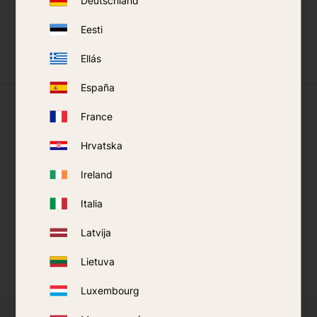
Deutschland
ACQUISTA
Eesti
Aggiungi ai preferiti
Ellás
España
Cosa dicono i nostri clienti
France
Hrvatska
Ireland
Italia
Latvija
Lietuva
Luxembourg