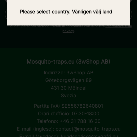
Please select country. Vänligen välj land
ISCRIVITI
I tuoi dati personali saranno trattati in conformità con la nostra
informativa sulla
privacy
.
Mosquito-traps.eu (3wShop AB)
Indirizzo:
3wShop AB
Göteborgsvägen 89
431 30 Mölndal
Svezia
Partita IVA: SE556782640801
Orari d’ufficio: 07:30-18:00
Telefono: +46 31 788 16 30
E-mail (inglese):
contact@mosquito-traps.eu
E-mail (svedese):
kundservice@myggfri.nu