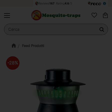
Ce
Menu
Preferiti
Feed Prodotti
28
%