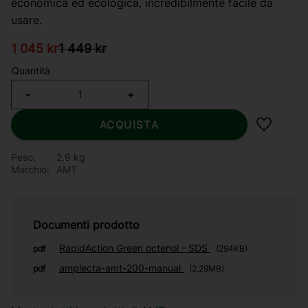
economica ed ecologica, incredibilmente facile da
usare.
Reduced price:
Original price:
1 045
kr
1 449
kr
Quantità
-
+
ACQUISTA
Aggiungi 
Peso
2,9 kg
Marchio
AMT
Documenti prodotto
RapidAction Green octenol - SDS
pdf
294KB
amplecta-amt-200-manual
pdf
2.29MB