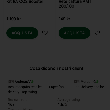
Kit RA CO2 Booster
Rete cattura AMT
200/100
1 199
kr
149
kr
ACQUISTA
ACQUISTA
Aggiungi ai preferiti
Aggiung
Cosa dicono i nostri clienti