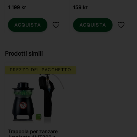
1 199
kr
159
kr
ACQUISTA
ACQUISTA
Aggiungi ai preferiti
Aggiung
Prodotti simili
PREZZO DEL PACCHETTO
Trappola per zanzare