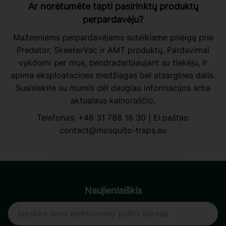
Ar norėtumėte tapti pasirinktų produktų
perpardavėju?
Mažesniems perpardavėjams suteikiame prieigą prie
Predator, SkeeterVac ir AMT produktų. Pardavimai
vykdomi per mus, bendradarbiaujant su tiekėju, ir
apima eksploatacines medžiagas bei atsargines dalis.
Susisiekite su mumis dėl daugiau informacijos arba
aktualaus kainoraščio.
Telefonas:
+46 31 788 16 30
| El.paštas:
contact@mosquito-traps.eu
Naujienlaiškis