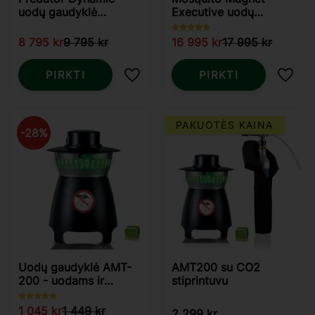
uodų gaudyklė
Executive uodų
tropinėms rūšims
gaudyklė
8 795
kr
9 795
kr
16 995
kr
17 995
kr
PIRKTI
PIRKTI
Pridėti į mėgstamiausius
Pridė
PAKUOTĖS KAINA
28
%
Uodų gaudyklė AMT-
AMT200 su CO2
200 - uodams ir
stiprintuvu
mašalams
1 045
kr
1 449
kr
2 299
kr