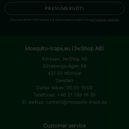
PRENUMERUOTI
Jūsų asmeninė informacija yra apdorojama pagal mūsų
privatumo politiką
.
Mosquito-traps.eu (3wShop AB)
Adresas:
3wShop AB
Göteborgsvägen 89
431 30 Mölndal
Sweden
Darbo laikas: 08:30-19:00
Telefonas: +46 31 788 16 30
El. paštas:
contact@mosquito-traps.eu
Customer service