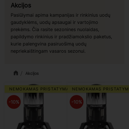
Akcijos
Pasiūlymai apima kampanijas ir rinkinius uodų
gaudyklėms, uodų apsaugai ir vartojimo
prekėms. Čia rasite sezonines nuolaidas,
papildymo rinkinius ir pradžiamokslio paketus,
kurie palengvina pasiruošimą uodų
nepriekaištingam vasaros sezonui.
Akcijos
NEMOKAMAS PRISTATYMAS
NEMOKAMAS PRISTATYM
10
%
10
%