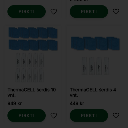
PIRKTI
PIRKTI
Pridėti į mėgstamiausius
Pridė
ThermaCELL šerdis 10
ThermaCELL šerdis 4
vnt.
vnt.
949
kr
449
kr
PIRKTI
PIRKTI
Pridėti į mėgstamiausius
Pridė