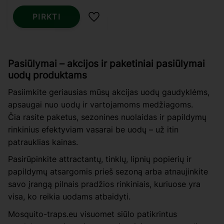
PIRKTI
Pridėti į mėgstamiausius
Pasiūlymai – akcijos ir paketiniai pasiūlymai
uodų produktams
Pasiimkite geriausias mūsų akcijas uodų gaudyklėms,
apsaugai nuo uodų ir vartojamoms medžiagoms.
Čia rasite paketus, sezonines nuolaidas ir papildymų
rinkinius efektyviam vasarai be uodų – už itin
patrauklias kainas.
Pasirūpinkite attractantų, tinklų, lipnių popierių ir
papildymų atsargomis prieš sezoną arba atnaujinkite
savo įrangą pilnais pradžios rinkiniais, kuriuose yra
visa, ko reikia uodams atbaidyti.
Mosquito-traps.eu visuomet siūlo patikrintus