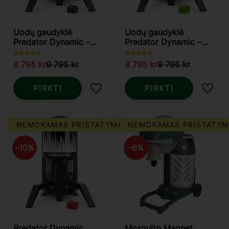
Uodų gaudyklė
Uodų gaudyklė
Predator Dynamic -
Predator Dynamic –
Uodai
Uodams ir Kutikams
8 795
kr
9 795
kr
8 795
kr
9 795
kr
PIRKTI
PIRKTI
Pridėti į mėgstamiausius
Pridė
NEMOKAMAS PRISTATYMAS
NEMOKAMAS PRISTATYM
10
%
6
%
Predator Dynamic
Mosquito Magnet