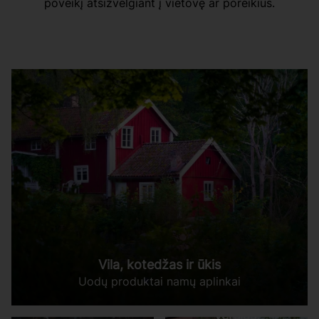
poveikį atsižvelgiant į vietovę ar poreikius.
Vila, kotedžas ir ūkis
Uodų produktai namų aplinkai
Verslas,