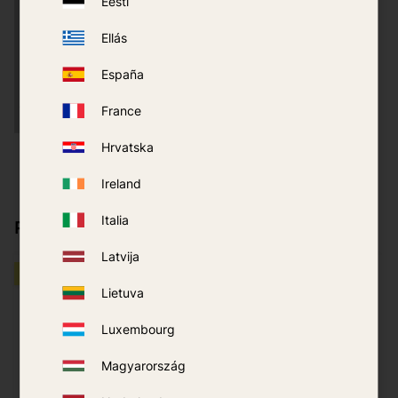
Eesti
Ellás
España
France
Hrvatska
Stovyklavietės & Sporto
aikštelės
Ireland
Italia
Populiarūs produktai
Latvija
PAKUOTĖS KAINA
PAKUOTĖS KAINA
Lietuva
40
%
Luxembourg
Magyarország