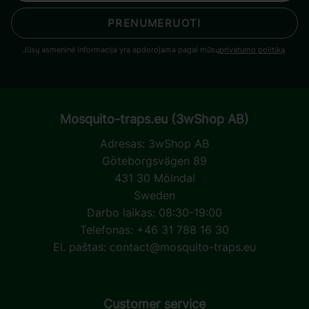
PRENUMERUOTI
Jūsų asmeninė informacija yra apdorojama pagal mūsų
privatumo politiką
.
Mosquito-traps.eu (3wShop AB)
Adresas:
3wShop AB
Göteborgsvägen 89
431 30 Mölndal
Sweden
Darbo laikas: 08:30-19:00
Telefonas: +46 31 788 16 30
El. paštas:
contact@mosquito-traps.eu
Customer service