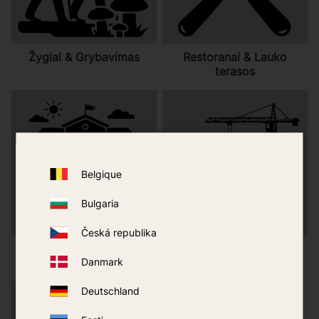
Žygiai & Grybavimas
Restoranai & Lauko
terasos
Belgique
Bulgaria
Česká republika
Savivaldybė & Viešasis
Statybvietės &
sektorius
Gyvenamieji rajonai
Danmark
Deutschland