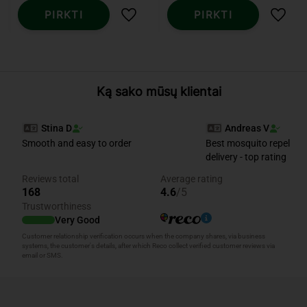
PIRKTI
PIRKTI
Pridėti į mėgstamiausius
Pridė
Ką sako mūsų klientai