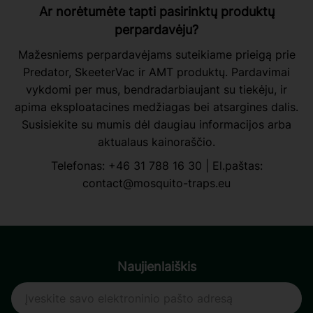
Ar norėtumėte tapti pasirinktų produktų
perpardavėju?
Mažesniems perpardavėjams suteikiame prieigą prie
Predator, SkeeterVac ir AMT produktų. Pardavimai
vykdomi per mus, bendradarbiaujant su tiekėju, ir
apima eksploatacines medžiagas bei atsargines dalis.
Susisiekite su mumis dėl daugiau informacijos arba
aktualaus kainoraščio.
Telefonas:
+46 31 788 16 30
| El.paštas:
contact@mosquito-traps.eu
Naujienlaiškis