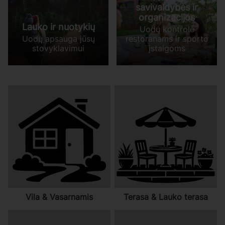
savivaldybės ir
organizacijos
Lauko ir nuotykių
Uodų kontrolė
Uodų apsauga jūsų
restoranams ir sporto
stovyklavimui
įstaigoms
Vila & Vasarnamis
Terasa & Lauko terasa