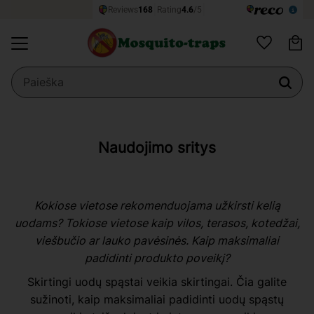
Kr
Meniu
Mėgstamiaus
Naudojimo sritys
Kokiose vietose rekomenduojama užkirsti kelią
uodams? Tokiose vietose kaip vilos, terasos, kotedžai,
viešbučio ar lauko pavėsinės. Kaip maksimaliai
padidinti produkto poveikį?
Skirtingi uodų spąstai veikia skirtingai. Čia galite
sužinoti, kaip maksimaliai padidinti uodų spąstų