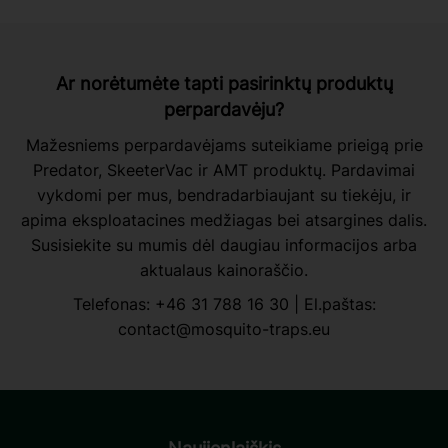
Ar norėtumėte tapti pasirinktų produktų
perpardavėju?
Mažesniems perpardavėjams suteikiame prieigą prie
Predator, SkeeterVac ir AMT produktų. Pardavimai
vykdomi per mus, bendradarbiaujant su tiekėju, ir
apima eksploatacines medžiagas bei atsargines dalis.
Susisiekite su mumis dėl daugiau informacijos arba
aktualaus kainoraščio.
Telefonas:
+46 31 788 16 30
| El.paštas:
contact@mosquito-traps.eu