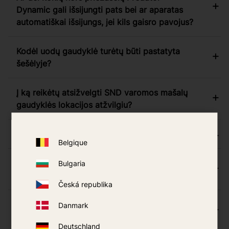
Dynamic gali išsijungti pats bei ar aparatas
automatiškai išsijungs, jei kils gaisro pavojus?
Kodėl uodų gaudyklė turėtų būti pastatyta
šešėlyje?
Į ką reikėtų atsižvelgti SND varomos mašalų
gaudyklės lokacijos atžvilgiu?
Kaip dažnai reikia keisti oktanolį?
Belgique
Apie ką reikia pagalvoti, kai uodų sezonas
Bulgaria
baigiasi ir orai tampa šaltesni?
Česká republika
Turiu likusių oktanolio tablečių. Ar jas galima
Danmark
išsaugoti kitam sezonui?
Deutschland