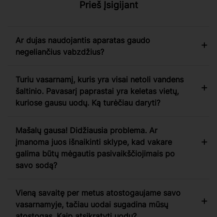
Prieš Įsigijant
Ar dujas naudojantis aparatas gaudo
negeliančius vabzdžius?
Turiu vasarnamį, kuris yra visai netoli vandens
šaltinio. Pavasarį paprastai yra keletas vietų,
kuriose gausu uodų. Ką turėčiau daryti?
Mašalų gausa! Didžiausia problema. Ar
įmanoma juos išnaikinti sklype, kad vakare
galima būtų mėgautis pasivaikščiojimais po
savo sodą?
Vieną savaitę per metus atostogaujame savo
vasarnamyje, tačiau uodai sugadina mūsų
atostogas. Kaip atsikratyti uodų?