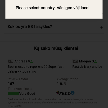
Please select country. Vänligen välj land
Ar oktanolis yra biocidas?
Kokios yra ES taisyklės?
Ką sako mūsų klientai