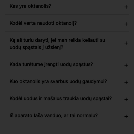
Kas yra oktanolis?
Kodėl verta naudoti oktanolį?
Ką aš turiu daryti, jei man reikia keliauti su
uodų spąstais į užsienį?
Kada turėtume įrengti uodų spąstus?
Kuo oktanolis yra svarbus uodų gaudymui?
Kodėl uodus ir mašalus traukia uodų spąstai?
Iš aparato laša vanduo, ar tai normalu?