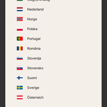
Nederland
Mano Predator Dynamic neįsijungia
Norge
Polska
Kvapai ir Biocidai
Portugal
Kokios taisyklės taikomos SND aparatams
România
Slovenija
Koks yra Biocido apibrėžimas?
Slovensko
Ar galime parduoti cheminius ar biologinius
Suomi
pesticidus (biocidus)?
Sverige
Kurie produktai yra laikomi biocidiniais
Österreich
produktais ir kokie yra jų pardavimo
reikalavimai?