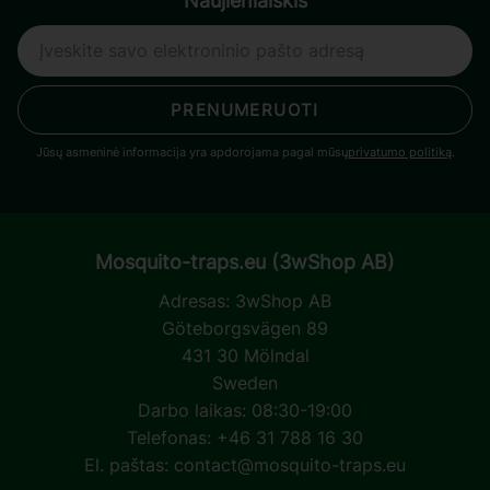
Naujienlaiškis
PRENUMERUOTI
Jūsų asmeninė informacija yra apdorojama pagal mūsų
privatumo politiką
.
Mosquito-traps.eu (3wShop AB)
Adresas:
3wShop AB
Göteborgsvägen 89
431 30 Mölndal
Sweden
Darbo laikas: 08:30-19:00
Telefonas: +46 31 788 16 30
El. paštas:
contact@mosquito-traps.eu