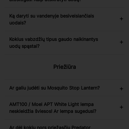
Ką daryti su vandenyje besiveisiančiais
uodais?
Kokius vabzdžių tipus gaudo naikinantys
uodų spąstai?
Priežiūra
Ar galiu judėti su Mosquito Stop Lantern?
AMT100 / Moel APT White Light lempa
neskleidžia šviesos! Ar lempa sugedusi?
Ar dėl kokių nors priežasčių Predator