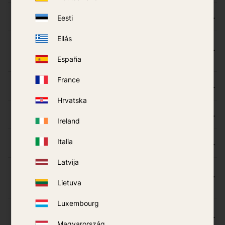
Ar uodų gaudyklė gali stovėti per lietų?
Eesti
Ellás
Kurią SND talpą reikėtų pritvirtinti prie uodų
gaudyklės?
España
France
Ar reikia kruopščiai valyti gaudyklės tinklelį?
Hrvatska
Ar variklio skyriuje nebūna mažų vabzdžių?
Ireland
Italia
Ką reiškia išleisti SND talpoje esantį orą?
Latvija
Kaip valyti oro srautą? Ar svarbu, kad oro
Lietuva
srautas būtų grynas?
Luxembourg
Ar galiu Mosquito Magnet valymui naudoti
kitą priemonę, o ne Quick Clear kasetę?
Magyarország