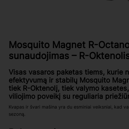
Mosquito Magnet R-Octano
sunaudojimas – R-Oktenolis
Visas vasaros paketas tiems, kurie n
efektyvumą ir stabilų Mosquito Mag
tiek R-Oktenolį, tiek valymo kasetes, 
viliojimo poveikį su reguliaria priežiū
Kvapas ir švari mašina yra du esminiai veiksniai, kad v
sezoną.