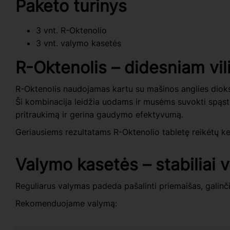
Paketo turinys
3 vnt. R-Oktenolio
3 vnt. valymo kasetės
R-Oktenolis – didesniam vil
R-Oktenolis naudojamas kartu su mašinos anglies diok
Ši kombinacija leidžia uodams ir musėms suvokti spąs
pritraukimą ir gerina gaudymo efektyvumą.
Geriausiems rezultatams R-Oktenolio tabletę reikėtų k
Valymo kasetės – stabiliai v
Reguliarus valymas padeda pašalinti priemaišas, galinč
Rekomenduojame valymą: