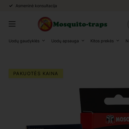
Asmeninė konsultacija
Uodų gaudyklės
Uodų apsauga
Kitos prekės
N
PAKUOTĖS KAINA