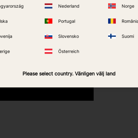
gyarország
Nederland
Norge
lska
Portugal
Români
ovenija
Slovensko
Suomi
erige
Österreich
Please select country. Vänligen välj land