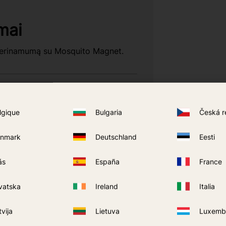
mai
suderinamumą su Mosquito Magnet.
lgique
Bulgaria
Česká r
nmark
Deutschland
Eesti
liams?
ás
España
France
vatska
Ireland
Italia
tvija
Lietuva
Luxemb