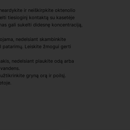
ardykite ir neiškirpkite oktenolio
kelti tiesioginį kontaktą su kasetėje
s gali sukelti didesnę koncentraciją,
tojama, nedelsiant skambinkite
l patarimų. Leiskite žmogui gerti
akis, nedelsiant plaukite odą arba
u vandens.
žtikrinkite gryną orą ir poilsį.
etoje.