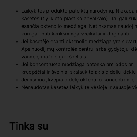
Laikykitės produkto pateiktų nurodymų. Niekada ne
kasetės (t.y. kieto plastiko apvalkalo). Tai gali su
esančia oktenolio medžiaga. Netinkamas naudojima
kuri gali būti kenksminga sveikatai ir dirginanti.
Jei kasetėje esanti oktenolio medžiaga yra suvar
Apsinuodijimų kontrolės centrui arba gydytojui dė
vandenį mažais gurkšneliais.
Jei koncentruota medžiaga patenka ant odos ar į 
kruopščiai ir švelniai skalaukite akis dideliu kieki
Jei asmuo įkvepia didelę oktenolio koncentraciją, u
Nenaudotas kasetes laikykite vėsioje ir sausoje vi
Tinka su