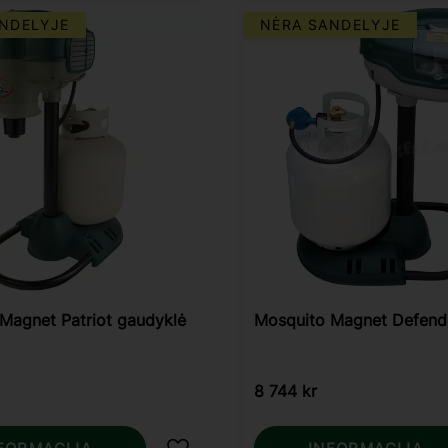
NDELYJE
NĖRA SANDELYJE
Magnet Patriot gaudyklė
Mosquito Magnet Defend
8 744
kr