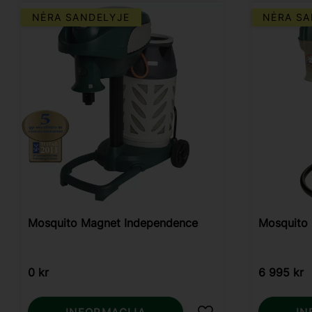
NĖRA SANDELYJE
NĖRA SA
Mosquito Magnet Independence
Mosquito 
0
kr
6 995
kr