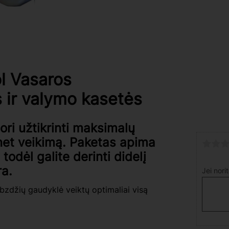
l Vasaros
 ir valymo kasetės
ori užtikrinti maksimalų
net veikimą. Paketas apima
todėl galite derinti didelį
ra.
Jei nori
abzdžių gaudyklė veiktų optimaliai visą