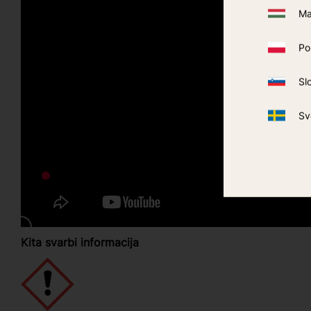
Ma
Po
Sl
Sv
Kita svarbi informacija