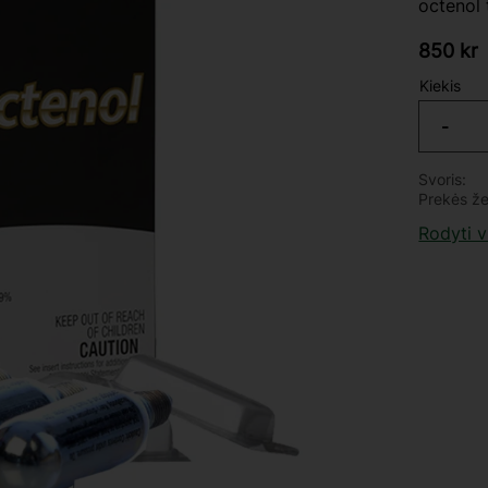
octenol 
850
kr
Kiekis
-
Svoris
Prekės ž
Rodyti 