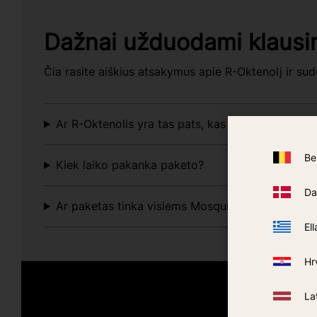
Dažnai užduodami klausi
Čia rasite aiškius atsakymus apie R-Oktenolį ir 
Ar R-Oktenolis yra tas pats, kas Oktanolis?
Be
Kiek laiko pakanka paketo?
Da
Ar paketas tinka visiems Mosquito Magnet mode
Ell
Hr
La