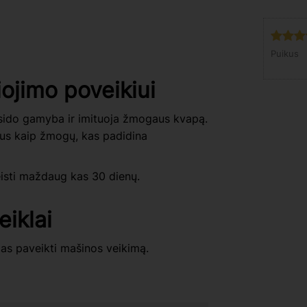
Puikus
iojimo poveikiui
sido gamyba ir imituoja žmogaus kvapą.
tus kaip žmogų, kas padidina
eisti maždaug kas 30 dienų.
eiklai
ias paveikti mašinos veikimą.