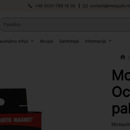
+46 (0)31-788 16 30
contact@mosquito-t
audojimo sritys
Akcijos
Gamintojai
Informacija
Mo
Oc
pa
Mosquit