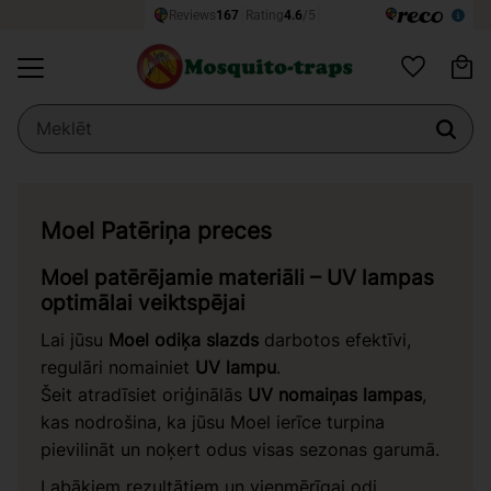
Ie
Izvēlne
Vēlmju sarak
Moel Patēriņa preces
Moel patērējamie materiāli – UV lampas
optimālai veiktspējai
Lai jūsu
Moel odiķa slazds
darbotos efektīvi,
regulāri nomainiet
UV lampu
.
Šeit atradīsiet oriģinālās
UV nomaiņas lampas
,
kas nodrošina, ka jūsu Moel ierīce turpina
pievilināt un noķert odus visas sezonas garumā.
Labākiem rezultātiem un vienmērīgai odi