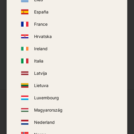
Ko saka mūsu klienti
España
France
Hrvatska
Ireland
Italia
Latvija
Lietuva
Luxembourg
Vai jūs vēlētos kļūt par izvēlētu produktu
Magyarország
tālākpārdevēju?
Nederland
Mēs piedāvājam mazākiem tālākpārdevējiem piekļuvi
Predator, SkeeterVac un AMT produktiem. Pārdošana