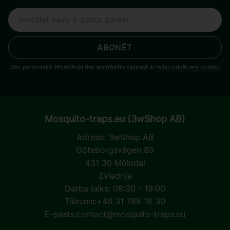
ABONĒT
Jūsu personiskā informācija tiek apstrādāta saskaņā ar mūsu
privātuma politiku
.
Mosquito-traps.eu (3wShop AB)
Adrese:
3wShop AB
Göteborgsvägen 89
431 30 Mölndal
Zviedrija
Darba laiks: 08:30 - 19:00
Tālrunis:
+46 31 788 16 30
E-pasts:
contact@mosquito-traps.eu