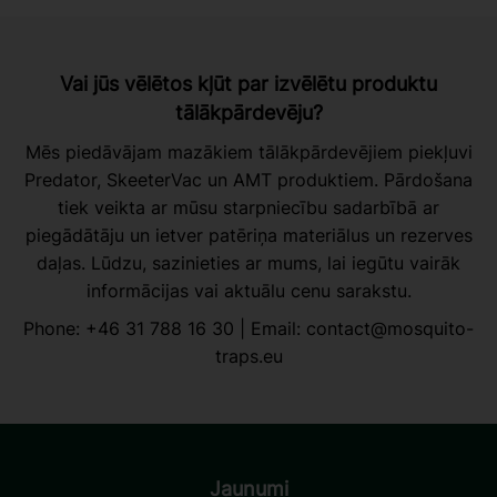
Vai jūs vēlētos kļūt par izvēlētu produktu
tālākpārdevēju?
Mēs piedāvājam mazākiem tālākpārdevējiem piekļuvi
Predator, SkeeterVac un AMT produktiem. Pārdošana
tiek veikta ar mūsu starpniecību sadarbībā ar
piegādātāju un ietver patēriņa materiālus un rezerves
daļas. Lūdzu, sazinieties ar mums, lai iegūtu vairāk
informācijas vai aktuālu cenu sarakstu.
Phone:
+46 31 788 16 30
| Email:
contact@mosquito-
traps.eu
Jaunumi