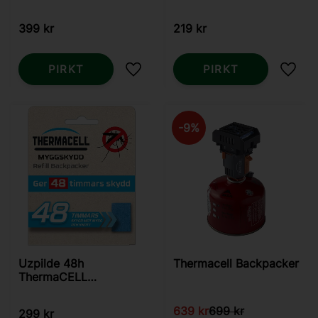
pārnēsāmajam
atbaidītājam
399
kr
219
kr
PIRKT
PIRKT
Pievienot vēlmjām
Pievi
9
%
Uzpilde 48h
Thermacell Backpacker
ThermaCELL
Backpacker
639
kr
699
kr
299
kr