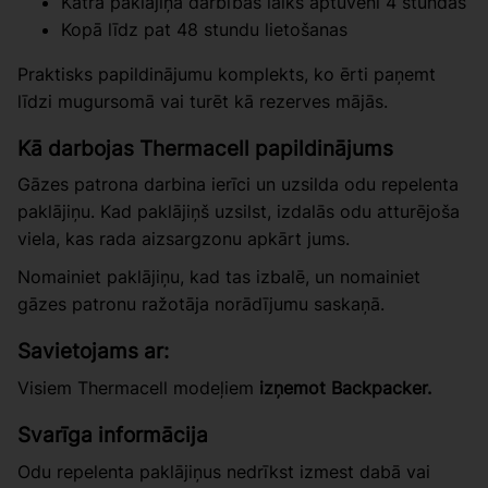
Katra paklājiņa darbības laiks aptuveni 4 stundas
Kopā līdz pat 48 stundu lietošanas
Praktisks papildinājumu komplekts, ko ērti paņemt
līdzi mugursomā vai turēt kā rezerves mājās.
Kā darbojas Thermacell papildinājums
Gāzes patrona darbina ierīci un uzsilda odu repelenta
paklājiņu. Kad paklājiņš uzsilst, izdalās odu atturējoša
viela, kas rada aizsargzonu apkārt jums.
Nomainiet paklājiņu, kad tas izbalē, un nomainiet
gāzes patronu ražotāja norādījumu saskaņā.
Savietojams ar:
Visiem Thermacell modeļiem
izņemot Backpacker.
Svarīga informācija
Odu repelenta paklājiņus nedrīkst izmest dabā vai