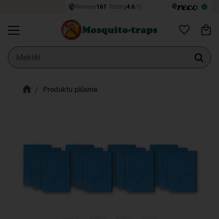
Ie
Izvēlne
Vēlmju sarak
Produktu plūsma