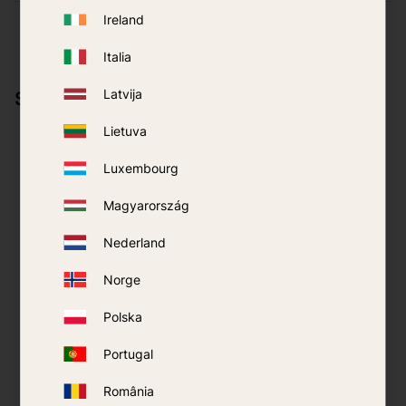
Ireland
Italia
Latvija
Sākas kopā ar
Lietuva
30
%
20
%
Luxembourg
Magyarország
Nederland
Norge
Polska
Thermacell MR300
Thermacell MR300
Navy
Black
Portugal
349
kr
499
kr
399
kr
499
kr
România