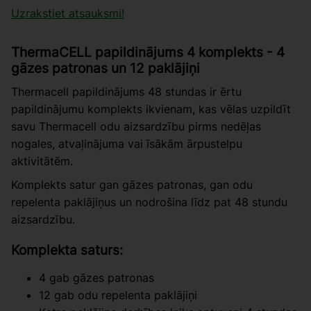
Uzrakstiet atsauksmi!
ThermaCELL papildinājums 4 komplekts - 4
gāzes patronas un 12 paklājiņi
Thermacell papildinājums 48 stundas ir ērtu
papildinājumu komplekts ikvienam, kas vēlas uzpildīt
savu Thermacell odu aizsardzību pirms nedēļas
nogales, atvaļinājuma vai īsākām ārpustelpu
aktivitātēm.
Komplekts satur gan gāzes patronas, gan odu
repelenta paklājiņus un nodrošina līdz pat 48 stundu
aizsardzību.
Komplekta saturs:
4 gab gāzes patronas
12 gab odu repelenta paklājiņi