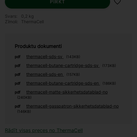
PIRKT
Pievieno
Svars
0,2 kg
Zīmoli
ThermaCell
Produktu dokumenti
thermacell-sds-sv
pdf
143KB
thermacell-butane-cartridge-sds-sv
pdf
173KB
thermacell-sds-en
pdf
157KB
thermacell-butane-cartridge-sds-en
pdf
186KB
thermacell-matte-sikkerhetsdatablad-no
pdf
240KB
thermacell-gasspatron-sikkerhetsdatablad-no
pdf
146KB
Rādīt visas preces no ThermaCell