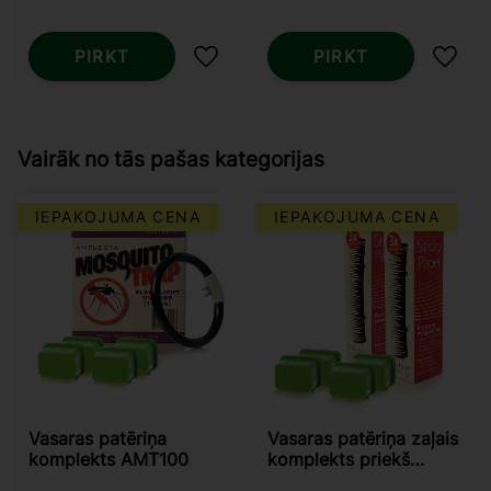
PIRKT
PIRKT
Pievienot vēlmjām
Pievi
Vairāk no tās pašas kategorijas
IEPAKOJUMA CENA
IEPAKOJUMA CENA
Vasaras patēriņa
Vasaras patēriņa zaļais
komplekts AMT100
komplekts priekš
Predator/SkeeterVac