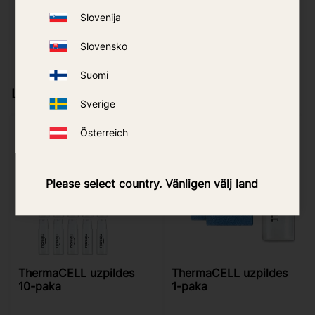
Slovenija
PIRKT
PIRKT
Pievienot vēlmjām
Pievie
Slovensko
Suomi
Līdzīgi produkti
Sverige
Österreich
Please select country. Vänligen välj land
ThermaCELL uzpildes
ThermaCELL uzpildes
10-paka
1-paka