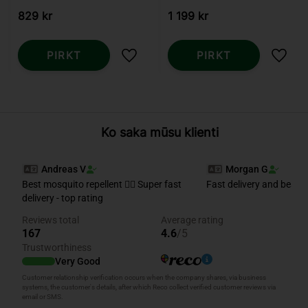
829
kr
1 199
kr
PIRKT
PIRKT
Pievienot vēlmjām
Pievi
Ko saka mūsu klienti