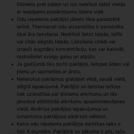
līdzeklis pret odiem un tos nedrīkst lietot vietās
ar iespējamu piesārņojumu ūdens vidē.
Odu repelenta paklājiņi jālieto tikai paredzētā
ierīcē. Thermacell odu aizsardzība ir paredzēta
tikai āra lietošanai. Nedrīkst lietot telpās, teltīs
vai citās slēgtās telpās. Lietošana citādi var
izraisīt augstāku koncentrāciju, kas var kairināt,
nodrošiniet svaigu gaisu un atpūtu.
Ja gadījumā tiks norīti paklājiņi, lietojiet ūdeni vai
pienu un sazinieties ar ārstu.
Nelietotus paklājiņus glabājiet vēsā, sausā vietā,
slēgtā iepakojumā. Paklājiņi un lietotas ierīces
tiek uzskatītas par bīstamo atkritumu un tās
jānodod atbilstošā atkritumu apsaimniekošanas
vietā. Atvērtus paklājiņu iepakojumus un
izmantotos paklājiņus atkārtoti nelietot.
Katra odu repelenta paklājiņa darbības laiks ir
līdz 4 stundām. Paklājiņš no sākuma ir zils, taču