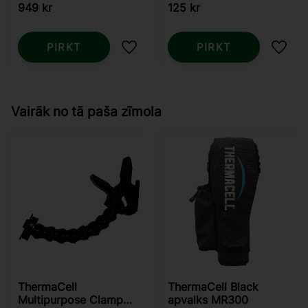
949
kr
125
kr
PIRKT
PIRKT
Pievienot vēlmjām
Pievi
Vairāk no tā paša zīmola
ThermaCell
ThermaCell Black
Multipurpose Clamp
apvalks MR300