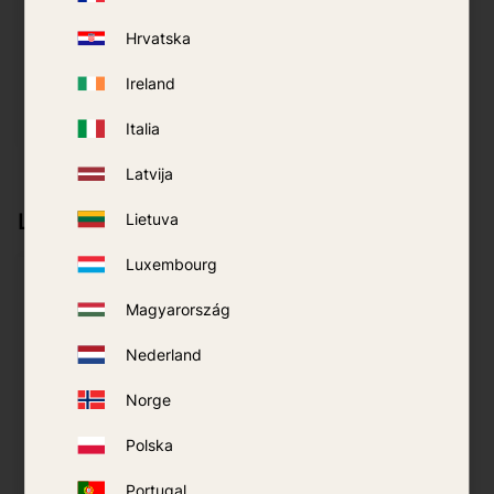
Hrvatska
639
kr
699
kr
Ireland
PIRKT
Pievienot vēlmjām
Italia
Latvija
Līdzīgi produkti
Lietuva
Luxembourg
Magyarország
Nederland
Norge
Polska
Portugal