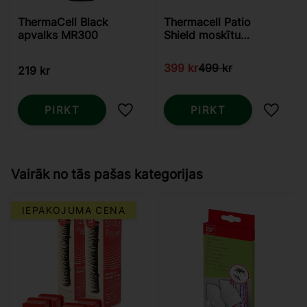
ThermaCell Black
Thermacell Patio
apvalks MR300
Shield moskītu
atbaidītājs Graphite
399
kr
499
kr
219
kr
PIRKT
PIRKT
Pievienot vēlmjām
Pievie
Vairāk no tās pašas kategorijas
IEPAKOJUMA CENA