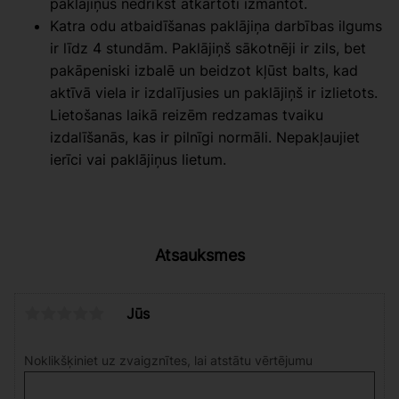
paklājiņus nedrīkst atkārtoti izmantot.
Katra odu atbaidīšanas paklājiņa darbības ilgums
ir līdz 4 stundām. Paklājiņš sākotnēji ir zils, bet
pakāpeniski izbalē un beidzot kļūst balts, kad
aktīvā viela ir izdalījusies un paklājiņš ir izlietots.
Lietošanas laikā reizēm redzamas tvaiku
izdalīšanās, kas ir pilnīgi normāli. Nepakļaujiet
ierīci vai paklājiņus lietum.
Atsauksmes
Jūs
Noklikšķiniet uz zvaigznītes, lai atstātu vērtējumu