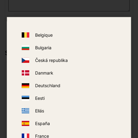
Belgique
Bulgaria
Sākas kopā ar
Česká republika
9
%
Danmark
Deutschland
Eesti
Ellás
España
Thermacell Backpacker
France