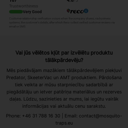
Vai jūs vēlētos kļūt par izvēlētu produktu
tālākpārdevēju?
Mēs piedāvājam mazākiem tālākpārdevējiem piekļuvi
Predator, SkeeterVac un AMT produktiem. Pārdošana
tiek veikta ar mūsu starpniecību sadarbībā ar
piegādātāju un ietver patēriņa materiālus un rezerves
daļas. Lūdzu, sazinieties ar mums, lai iegūtu vairāk
informācijas vai aktuālu cenu sarakstu.
Phone:
+46 31 788 16 30
| Email:
contact@mosquito-
traps.eu