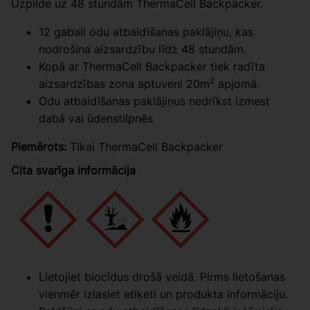
Uzpilde uz 48 stundām ThermaCell Backpacker.
12 gabali odu atbaidīšanas paklājiņu, kas
nodrošina aizsardzību līdz 48 stundām.
Kopā ar ThermaCell Backpacker tiek radīta
2
aizsardzības zona aptuveni 20m
apjomā.
Odu atbaidīšanas paklājiņus nedrīkst izmest
dabā vai ūdenstilpnēs
Piemērots:
Tikai ThermaCell Backpacker
Cita svarīga informācija
Lietojiet biocīdus drošā veidā. Pirms lietošanas
vienmēr izlasiet etiķeti un produkta informāciju.