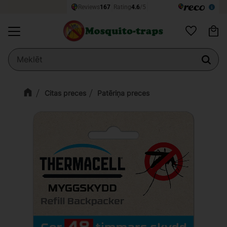
Ie
Izvēlne
Vēlmju sarak
Citas preces
Patēriņa preces