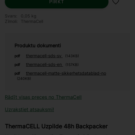
PIRKT
Pievieno
Svars
0,05 kg
Zīmoli
ThermaCell
Produktu dokumenti
thermacell-sds-sv
pdf
143KB
thermacell-sds-en
pdf
157KB
thermacell-matte-sikkerhetsdatablad-no
pdf
240KB
Rādīt visas preces no ThermaCell
Uzrakstiet atsauksmi!
ThermaCELL Uzpilde 48h Backpacker