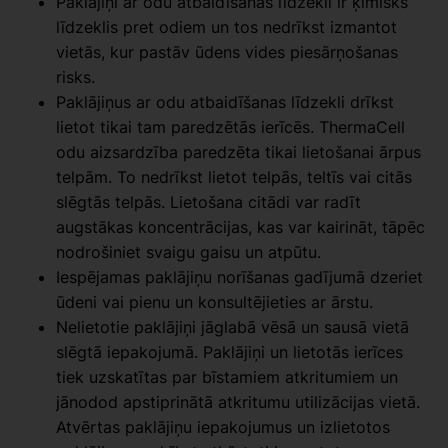
Paklājiņi ar odu atbaidīšanas līdzekli ir ķīmisks
līdzeklis pret odiem un tos nedrīkst izmantot
vietās, kur pastāv ūdens vides piesārņošanas
risks.
Paklājiņus ar odu atbaidīšanas līdzekli drīkst
lietot tikai tam paredzētās ierīcēs. ThermaCell
odu aizsardzība paredzēta tikai lietošanai ārpus
telpām. To nedrīkst lietot telpās, teltīs vai citās
slēgtās telpās. Lietošana citādi var radīt
augstākas koncentrācijas, kas var kairināt, tāpēc
nodrošiniet svaigu gaisu un atpūtu.
Iespējamas paklājiņu norīšanas gadījumā dzeriet
ūdeni vai pienu un konsultējieties ar ārstu.
Nelietotie paklājiņi jāglabā vēsā un sausā vietā
slēgtā iepakojumā. Paklājiņi un lietotās ierīces
tiek uzskatītas par bīstamiem atkritumiem un
jānodod apstiprinātā atkritumu utilizācijas vietā.
Atvērtas paklājiņu iepakojumus un izlietotos