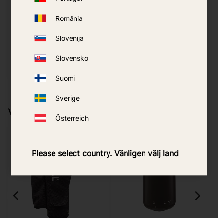
Uzpilde 24h
ThermaCELL
România
Backpacker
179
kr
Slovenija
Slovensko
PIRKT
Pievienot vēlmjām
Suomi
Sverige
Vairāk no tā paša zīmola
Österreich
20
%
Please select country. Vänligen välj land