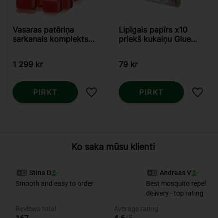
Vasaras patēriņa
Lipīgais papīrs x10
sarkanais komplekts
priekš kukaiņu Glue
priekš
ķērāja 4W Swissinno
Predator/SkeeterVac
1 299
kr
79
kr
PIRKT
PIRKT
Pievienot vēlmjām
Pievi
Ko saka mūsu klienti