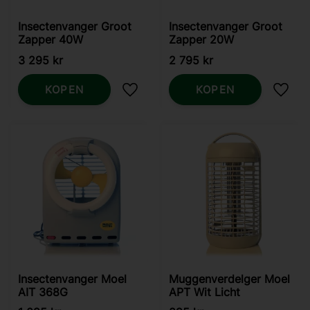
Insectenvanger Groot
Insectenvanger Groot
Zapper 40W
Zapper 20W
3 295
kr
2 795
kr
KOPEN
KOPEN
Toevoegen aan favorieten
Toevo
Insectenvanger Moel
Muggenverdelger Moel
AIT 368G
APT Wit Licht