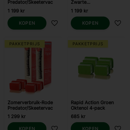
Predator/Skeetervac
Zwarte
Predator/Skeetervac
1 199
kr
1 199
kr
KOPEN
KOPEN
Toevoegen aan favorieten
Toevo
PAKKETPRIJS
PAKKETPRIJS
Zomerverbruik-Rode
Rapid Action Groen
Predator/Skeetervac
Oktenol 4-pack
1 299
kr
685
kr
KOPEN
KOPEN