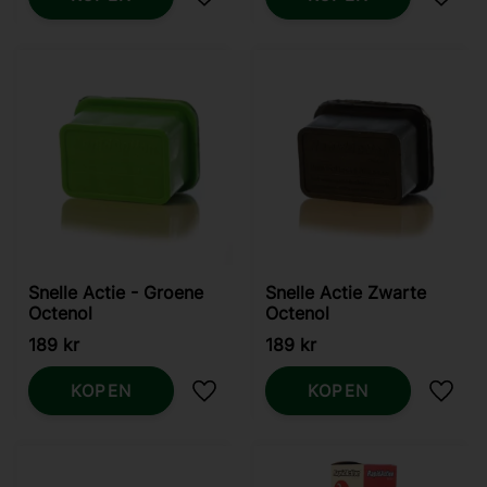
Toevoegen aan favorieten
Toevo
Snelle Actie - Groene
Snelle Actie Zwarte
Octenol
Octenol
189
kr
189
kr
KOPEN
KOPEN
Toevoegen aan favorieten
Toevo