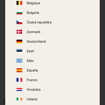
Belgique
Bulgaria
Česká republika
Danmark
Deutschland
Eesti
Mini Mata-Mosquito
Ellás
Swissinno LED 3W
299
kr
España
COMPRAR
France
Adicionar aos favoritos
Hrvatska
Ireland
Descrição dos fatos