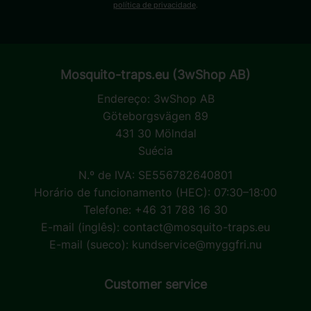
política de privacidade
.
Mosquito-traps.eu (3wShop AB)
Endereço:
3wShop AB
Göteborgsvägen 89
431 30 Mölndal
Suécia
N.º de IVA: SE556782640801
Horário de funcionamento (HEC): 07:30–18:00
Telefone: +46 31 788 16 30
E-mail (inglês):
contact@mosquito-traps.eu
E-mail (sueco):
kundservice@myggfri.nu
Customer service