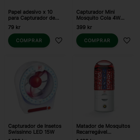
Papel adesivo x 10
Capturador Mini
para Capturador de
Mosquito Cola 4W
Insetos com Cola 4W
Swissinno
79
kr
399
kr
Swissinno
COMPRAR
COMPRAR
Adicionar aos favoritos
Adici
Capturador de Insetos
Matador de Mosquitos
Swissinno LED 15W
Recarregável
Swissinno LED 4W