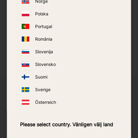
Norge
Polska
Portugal
România
Slovenija
Slovensko
Suomi
Sverige
Möchten Sie Wiederverkäufer ausgewählter
Produkte werden?
Österreich
Wir bieten kleineren Wiederverkäufern Zugang zu
Produkten von Predator, SkeeterVac und AMT. Der
Please select country. Vänligen välj land
Vertrieb erfolgt über uns in Zusammenarbeit mit dem
Lieferanten und umfasst Verbrauchsmaterialien und