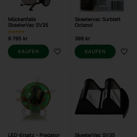
Mückenfalle
Skeetervac Surblett
SkeeterVac SV35
Octanol
9 795
kr
399
kr
KAUFEN
KAUFEN
Zu Favoriten hinzufügen
Zu Fa
LED-Ersatz - Predator
SkeeterVac SV35