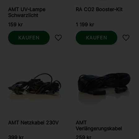
AMT UV-Lampe
RA CO2 Booster-Kit
Schwarzlicht
159
kr
1 199
kr
KAUFEN
KAUFEN
Zu Favoriten hinzufügen
Zu Fa
AMT Netzkabel 230V
AMT
Verlängerungskabel
399
kr
259
kr