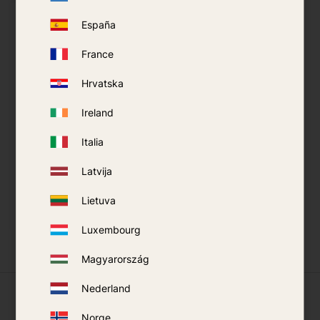
España
France
Hrvatska
Ireland
Italia
Fangnetz AMT 200/100
Latvija
149
kr
Lietuva
KAUFEN
Zu Favoriten hinzufügen
Luxembourg
Magyarország
Nederland
Was unsere Kunden sagen
Norge