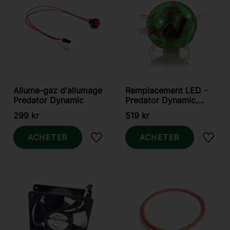
Allume-gaz d'allumage
Remplacement LED -
Predator Dynamic
Predator Dynamic,
SkeeterVac
299
kr
519
kr
ACHETER
ACHETER
Ajouter aux favoris
Ajout