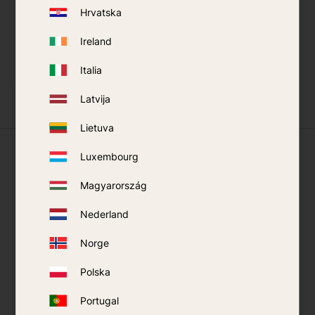
Détendeur 30 mBar
Hrvatska
H50
229
kr
Ireland
ACHETER
Italia
Ajouter aux favoris
Latvija
Lietuva
Ce que disent nos clients
Luxembourg
Magyarország
Nederland
Norge
Polska
Portugal