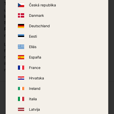
Tipo di protezione:
Protezione diretta nel luogo di
Česká republika
utilizzo
Danmark
Influenza sulla popolazione di zanzare:
No
Sostanze chimiche:
No
Deutschland
Protezione anche contro altri insetti:
Sì (ad es.
moscerini e mosche cavalline)
Eesti
Le giacche anti-zanzara Wigglers creano una barriera
Ellás
fisica tra la pelle e gli insetti grazie a un materiale a
maglia fine che impedisce alle zanzare di raggiungere
España
il corpo. Il materiale lascia passare l'aria ma blocca
France
meccanicamente gli insetti.
Hrvatska
Cosa dicono i nostri clienti
Ireland
Italia
Latvija