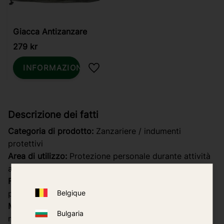
Giacca Antizanzare
279
kr
INFORMAZIONI
Aggiungi ai preferiti
Descrizione dei fatti
Categoria di prodotto:
Zanzariere / indumenti
protettivi
Area di utilizzo:
Protezione personale durante attività
all'aperto
Funzione:
Protezione fisica contro zanzare e insetti
Belgique
pungenti
Modalità d'azione:
Barriera meccanica (rete/tessuto a
Bulgaria
maglia fine)