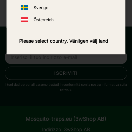
Telefono:
+46 31 788 16 30
| E-mail:
Sverige
contact@mosquito-traps.eu
Österreich
Please select country. Vänligen välj land
Newsletter
ISCRIVITI
I tuoi dati personali saranno trattati in conformità con la nostra
informativa sulla
privacy
.
Mosquito-traps.eu (3wShop AB)
Indirizzo:
3wShop AB