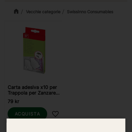
Vecchie categorie
SwissInno Consumables
Carta adesiva x10 per
Trappola per Zanzare
LED 4W Swissinno
79
kr
ACQUISTA
Aggiungi ai preferiti