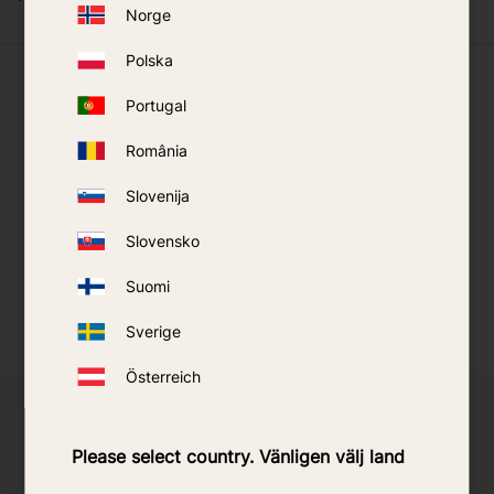
Norge
Polska
Ką sako mūsų klientai
Portugal
România
Slovenija
Slovensko
Suomi
Sverige
Österreich
Ar norėtumėte tapti pasirinktų produktų
Please select country. Vänligen välj land
perpardavėju?