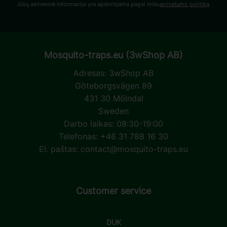
Jūsų asmeninė informacija yra apdorojama pagal mūsų
privatumo politiką
.
Mosquito-traps.eu (3wShop AB)
Adresas:
3wShop AB
Göteborgsvägen 89
431 30 Mölndal
Sweden
Darbo laikas: 08:30-19:00
Telefonas: +46 31 788 16 30
El. paštas:
contact@mosquito-traps.eu
Customer service
DUK