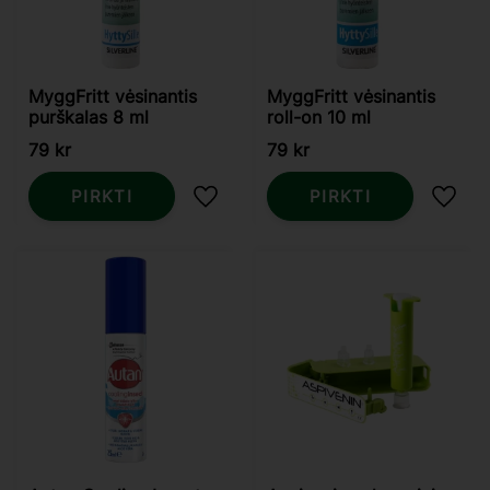
MyggFritt vėsinantis
MyggFritt vėsinantis
purškalas 8 ml
roll-on 10 ml
79
kr
79
kr
PIRKTI
PIRKTI
Pridėti į mėgstamiausius
Pridė