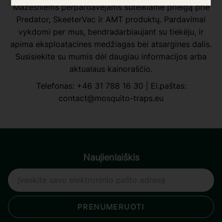
Mažesniems perpardavėjams suteikiame prieigą prie
Predator, SkeeterVac ir AMT produktų. Pardavimai
vykdomi per mus, bendradarbiaujant su tiekėju, ir
apima eksploatacines medžiagas bei atsargines dalis.
Susisiekite su mumis dėl daugiau informacijos arba
aktualaus kainoraščio.
Telefonas:
+46 31 788 16 30
| El.paštas:
contact@mosquito-traps.eu
Naujienlaiškis
PRENUMERUOTI