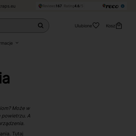
traps.eu
Ulubione
Kosz
ormacje
ia
niom? Może w
m powietrzu. A
urządzenia.
nia. Tutaj