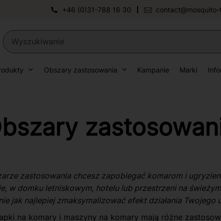
+46 (0)31-788 16 30
contact@mosquito-
rodukty
Obszary zastosowania
Kampanie
Marki
Inf
bszary zastosowan
zarze zastosowania chcesz zapobiegać komarom i ugryzie
asie, w domku letniskowym, hotelu lub przestrzeni na świeży
ie jak najlepiej zmaksymalizować efekt działania Twojego 
apki na komary i maszyny na komary mają różne zastosowa