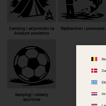
Camping i aktywności na
Wędkarstwo i polowanie
świeżym powietrzu
Be
Da
Ell
Hr
Kempingi i obiekty
sportowe
La