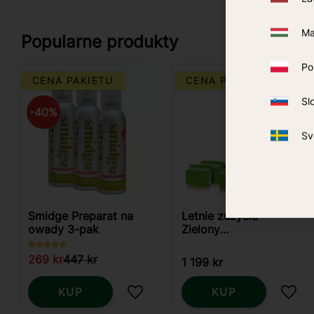
Ma
Popularne produkty
Po
CENA PAKIETU
CENA PAKIETU
Sl
40
%
Sv
Smidge Preparat na
Letnie zużycie-
owady 3-pak
Zielony
Predator/Skeetervac
269
kr
447
kr
1 199
kr
KUP
KUP
Dodaj do ulubionych
Doda