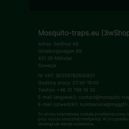
Mosquito-traps.eu (3wSho
Adres:
3wShop AB
Göteborgsvägen 89
431 30 Mölndal
Szwecja
Nr VAT: SE556782640801
Godziny pracy: 07:30–18:00
Telefon: +46 31 788 16 30
E-mail (angielski):
contact@mosquito-tra
E-mail (szwedzki):
kundservice@myggfri
Ta strona internetowa została przetłumaczona n
przy użyciu sztucznej inteligencji. W przypadku
obowiązuje wersja szwedzka.