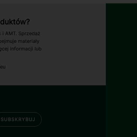
oduktów?
c i AMT. Sprzedaż
ejmuje materiały
cej informacji lub
.eu
SUBSKRYBUJ