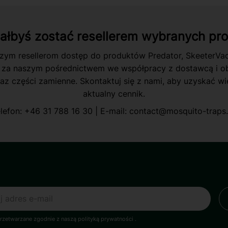
iałbyś zostać resellerem wybranych pr
zym resellerom dostęp do produktów Predator, SkeeterVa
 za naszym pośrednictwem we współpracy z dostawcą i ob
az części zamienne. Skontaktuj się z nami, aby uzyskać wię
aktualny cennik.
lefon:
+46 31 788 16 30
| E-mail:
contact@mosquito-traps
zetwarzane zgodnie z naszą polityką prywatności
.