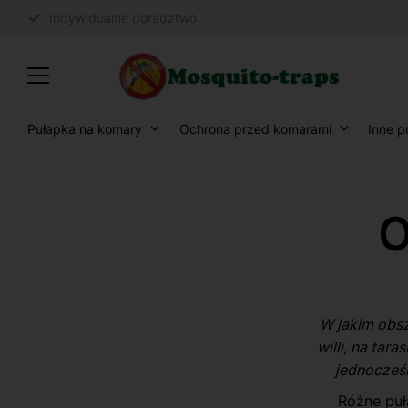
Indywidualne doradztwo
Pułapka na komary
Ochrona przed komarami
Inne p
O
W jakim obs
willi, na tar
jednocześn
Różne puł