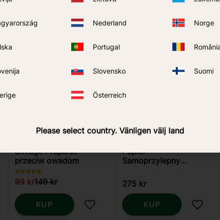
gyarország
Nederland
Norge
lska
Portugal
Români
34
%
ovenija
Slovensko
Suomi
erige
Österreich
Please select country. Vänligen välj land
Smidge Preparat
Papier
przeciw owadom
Samoprzylepny
Szybkiego Działania
99
kr
149
kr
275
kr
KUP
KUP
j do ulubionych
Dodaj do ulubionych
Dodaj