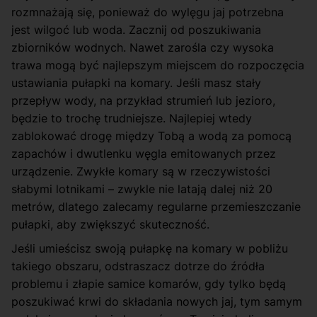
rozmnażają się, ponieważ do wylęgu jaj potrzebna
jest wilgoć lub woda. Zacznij od poszukiwania
zbiorników wodnych. Nawet zarośla czy wysoka
trawa mogą być najlepszym miejscem do rozpoczęcia
ustawiania pułapki na komary. Jeśli masz stały
przepływ wody, na przykład strumień lub jezioro,
będzie to trochę trudniejsze. Najlepiej wtedy
zablokować drogę między Tobą a wodą za pomocą
zapachów i dwutlenku węgla emitowanych przez
urządzenie. Zwykłe komary są w rzeczywistości
słabymi lotnikami – zwykle nie latają dalej niż 20
metrów, dlatego zalecamy regularne przemieszczanie
pułapki, aby zwiększyć skuteczność.
Jeśli umieścisz swoją pułapkę na komary w pobliżu
takiego obszaru, odstraszacz dotrze do źródła
problemu i złapie samice komarów, gdy tylko będą
poszukiwać krwi do składania nowych jaj, tym samym