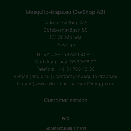
Mosquito-traps.eu (3wShop AB)
Adres:
3wShop AB
Göteborgsvägen 89
431 30 Mölndal
Szwecja
Nr VAT: SE556782640801
Godziny pracy: 07:30–18:00
Telefon: +46 31 788 16 30
E-mail (angielski):
contact@mosquito-traps.eu
E-mail (szwedzki):
kundservice@myggfri.nu
Customer service
FAQ
Skontaktuj się z nami