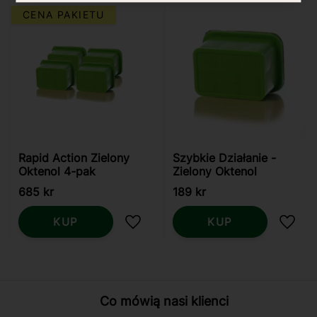
CENA PAKIETU
Rapid Action Zielony
Szybkie Działanie -
Oktenol 4-pak
Zielony Oktenol
685
kr
189
kr
KUP
KUP
Dodaj do ulubionych
Dodaj
Co mówią nasi klienci