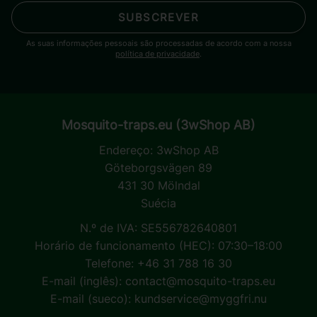
SUBSCREVER
As suas informações pessoais são processadas de acordo com a nossa
política de privacidade
.
Mosquito-traps.eu (3wShop AB)
Endereço:
3wShop AB
Göteborgsvägen 89
431 30 Mölndal
Suécia
N.º de IVA: SE556782640801
Horário de funcionamento (HEC): 07:30–18:00
Telefone: +46 31 788 16 30
E-mail (inglês):
contact@mosquito-traps.eu
E-mail (sueco):
kundservice@myggfri.nu