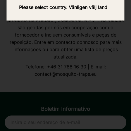
selecionados?
Please select country. Vänligen välj land
Oferecemos a pequenos revendedores acesso a
produtos da Predator, SkeeterVac e AMT. As vendas
são geridas por nós em cooperação com o
fornecedor e incluem consumíveis e peças de
reposição. Entre em contacto connosco para mais
informações ou para obter uma lista de preços
atualizada.
Telefone:
+46 31 788 16 30
| E-mail:
contact@mosquito-traps.eu
Boletim Informativo