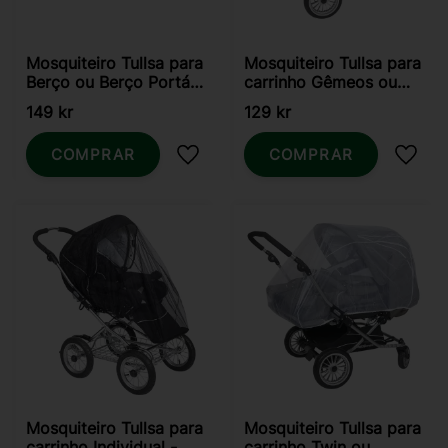
Mosquiteiro Tullsa para
Mosquiteiro Tullsa para
Berço ou Berço Portátil
carrinho Gêmeos ou
- Branco
Irmãos - Preto
149
kr
129
kr
COMPRAR
COMPRAR
Adicionar aos favoritos
Adici
Mosquiteiro Tullsa para
Mosquiteiro Tullsa para
carrinho Individual -
carrinho Twin ou